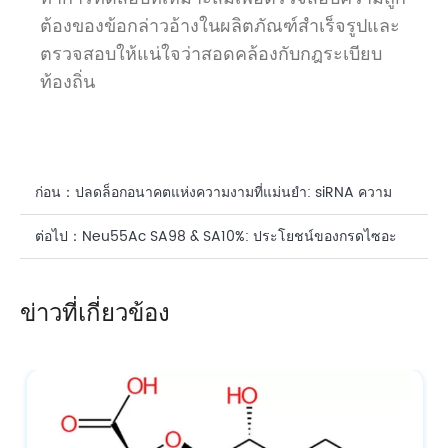
ต้องของข้อกล่าวอ้างในผลิตภัณฑ์สำเร็จรูปและ
ตรวจสอบให้แน่ใจว่าสอดคล้องกับกฎระเบียบ
ท้องถิ่น
ก่อน：
ปลดล็อกอนาคตแห่งความงามที่แม่นยำ: siRNA ความ
บริสุทธิ์สูง (CAS: 63231-63-0) สำหรับโซลูชันการดูแลผิว
ต่อไป：
Neu55Ac SA98 & SA10%: ประโยชน์ของกรดไซอะ
และเส้นผมแบบเฉพาะเจาะจง
ลิกขั้นสูงเพื่อการดูแลผิวอย่างแม่นยำ
ข่าวที่เกี่ยวข้อง