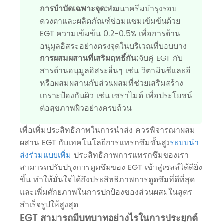
การบำบัดเฉพาะจุด:
พัฒนาครีมบำรุงรอบ
ดวงตาและผลิตภัณฑ์ซ่อมแซมเข้มข้นด้วย
EGT ความเข้มข้น 0.2-0.5% เพื่อการต้าน
อนุมูลอิสระอย่างตรงจุดในบริเวณที่บอบบาง
การผสมผสานที่เสริมฤทธิ์กัน:
จับคู่ EGT กับ
สารต้านอนุมูลอิสระอื่นๆ เช่น วิตามินซีและอี
หรือผสมผสานกับส่วนผสมที่ช่วยเสริมสร้าง
เกราะป้องกันผิว เช่น เซราไมด์ เพื่อประโยชน์
ต่อสุขภาพผิวอย่างครบถ้วน
เพื่อเพิ่มประสิทธิภาพในการนำส่ง ควรพิจารณาผสม
ผสาน EGT กับเทคโนโลยีการแทรกซึมขั้นสูง
ระบบนำ
ส่งร่วมแบบเพิ่ม
ประสิทธิภาพการแทรกซึมของเรา
สามารถปรับปรุงการดูดซึมของ EGT เข้าสู่เซลล์ได้ดียิ่ง
ขึ้น ทำให้มั่นใจได้ถึงประสิทธิภาพการดูดซึมที่ดีที่สุด
และเพิ่มศักยภาพในการปกป้องของส่วนผสมในสูตร
สำเร็จรูปให้สูงสุด
EGT สามารถมีบทบาทอย่างไรในการประยุกต์