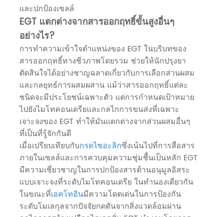
และปกป้องเซลล์
EGT แตกต่างจากสารออกฤทธิ์ขั้นสูงอื่นๆ
อย่างไร?
การทำความเข้าใจตำแหน่งของ EGT ในบริบทของ
สารออกฤทธิ์ทางชีวภาพโดยรวม ช่วยให้นักปรุงยา
ตัดสินใจได้อย่างชาญฉลาดเกี่ยวกับการเลือกส่วนผสม
และกลยุทธ์การผสมผสาน แม้ว่าสารออกฤทธิ์แต่ละ
ชนิดจะมีประโยชน์เฉพาะตัว แต่การกำหนดเป้าหมาย
ไปยังไมโทคอนเดรียและกลไกการขนส่งที่เฉพาะ
เจาะจงของ EGT ทำให้มันแตกต่างจากส่วนผสมอื่นๆ
ที่เป็นที่รู้จักกันดี
เมื่อเปรียบเทียบกับ
กรดไซอะลิก
ซึ่งเน้นไปที่การสื่อสาร
ภายในเซลล์และการควบคุมความชุ่มชื้นเป็นหลัก EGT
มีความเชี่ยวชาญในการปกป้องสารต้านอนุมูลอิสระ
แบบเจาะจงที่ระดับไมโทคอนเดรีย ในทำนองเดียวกัน
ในขณะที่
เอคโทอิน
มีความโดดเด่นในการป้องกัน
ระดับโมเลกุลจากปัจจัยกดดันจากสิ่งแวดล้อมผ่าน