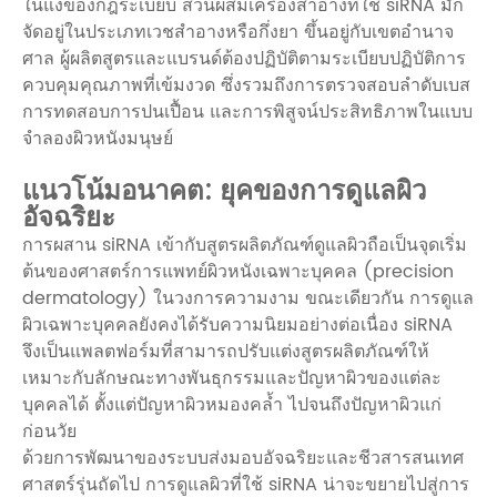
ในแง่ของกฎระเบียบ ส่วนผสมเครื่องสำอางที่ใช้ siRNA มัก
จัดอยู่ในประเภทเวชสำอางหรือกึ่งยา ขึ้นอยู่กับเขตอำนาจ
ศาล ผู้ผลิตสูตรและแบรนด์ต้องปฏิบัติตามระเบียบปฏิบัติการ
ควบคุมคุณภาพที่เข้มงวด ซึ่งรวมถึงการตรวจสอบลำดับเบส
การทดสอบการปนเปื้อน และการพิสูจน์ประสิทธิภาพในแบบ
จำลองผิวหนังมนุษย์
แนวโน้มอนาคต: ยุคของการดูแลผิว
อัจฉริยะ
การผสาน siRNA เข้ากับสูตรผลิตภัณฑ์ดูแลผิวถือเป็นจุดเริ่ม
ต้นของศาสตร์การแพทย์ผิวหนังเฉพาะบุคคล (precision
dermatology) ในวงการความงาม ขณะเดียวกัน การดูแล
ผิวเฉพาะบุคคลยังคงได้รับความนิยมอย่างต่อเนื่อง siRNA
จึงเป็นแพลตฟอร์มที่สามารถปรับแต่งสูตรผลิตภัณฑ์ให้
เหมาะกับลักษณะทางพันธุกรรมและปัญหาผิวของแต่ละ
บุคคลได้ ตั้งแต่ปัญหาผิวหมองคล้ำ ไปจนถึงปัญหาผิวแก่
ก่อนวัย
ด้วยการพัฒนาของระบบส่งมอบอัจฉริยะและชีวสารสนเทศ
ศาสตร์รุ่นถัดไป การดูแลผิวที่ใช้ siRNA น่าจะขยายไปสู่การ