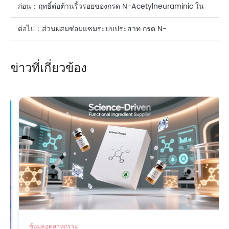
ก่อน：
ฤทธิ์ต่อต้านริ้วรอยของกรด N-Acetylneuraminic ใน
ผลิตภัณฑ์ดูแลผิวหน้า
ต่อไป：
ส่วนผสมซ่อมแซมระบบประสาท กรด N-
Acetylneuraminic (กรดไซอาลิก): สารสำคัญในเวชสำอาง
ข่าวที่เกี่ยวข้อง
และอาหารเสริม
ข้อมูลอุตสาหกรรม