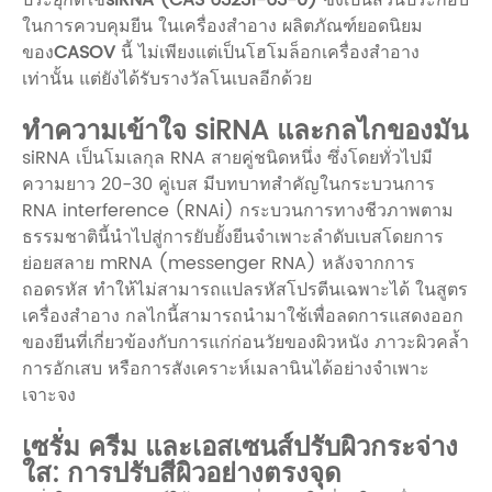
ในการควบคุมยีน ในเครื่องสำอาง ผลิตภัณฑ์ยอดนิยม
ของ
CASOV
นี้ ไม่เพียงแต่เป็นโฮโมล็อกเครื่องสำอาง
เท่านั้น แต่ยังได้รับรางวัลโนเบลอีกด้วย
ทำความเข้าใจ siRNA และกลไกของมัน
siRNA เป็นโมเลกุล RNA สายคู่ชนิดหนึ่ง ซึ่งโดยทั่วไปมี
ความยาว 20-30 คู่เบส มีบทบาทสำคัญในกระบวนการ
RNA interference (RNAi) กระบวนการทางชีวภาพตาม
ธรรมชาตินี้นำไปสู่การยับยั้งยีนจำเพาะลำดับเบสโดยการ
ย่อยสลาย mRNA (messenger RNA) หลังจากการ
ถอดรหัส ทำให้ไม่สามารถแปลรหัสโปรตีนเฉพาะได้ ในสูตร
เครื่องสำอาง กลไกนี้สามารถนำมาใช้เพื่อลดการแสดงออก
ของยีนที่เกี่ยวข้องกับการแก่ก่อนวัยของผิวหนัง ภาวะผิวคล้ำ
การอักเสบ หรือการสังเคราะห์เมลานินได้อย่างจำเพาะ
เจาะจง
เซรั่ม ครีม และเอสเซนส์ปรับผิวกระจ่าง
ใส: การปรับสีผิวอย่างตรงจุด