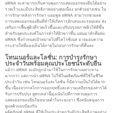
siRNA จะสามารถเริ่มควบคุมการแสดงออกของยีนได้อย่าง
รวดเร็วและมีประสิทธิภาพอย่างต่อเนื่อง ยกตัวอย่างเช่น ใน
การรักษาหลังการรักษา แอมพูล siRNA สามารถช่วยลด
การแสดงออกของยีนที่ทำให้เกิดการอักเสบและรอยแดง ส่ง
เสริมการฟื้นฟูผิวที่รวดเร็วขึ้นและปรับปรุงสภาพผิวให้ดีขึ้น
สำหรับจุดประสงค์ในการทำให้ผิวขาวขึ้น แผ่นมาส์กที่ผสม
siRNA ซึ่งกำหนดเป้าหมายไปที่ไทโรซิเนส อาจมอบความ
กระจ่างใสที่มองเห็นได้ภายในรอบการรักษาที่สั้นลง
โทนเนอร์และโลชั่น: การบำรุงรักษา
ประจำวันพร้อมคุณประโยชน์ระดับยีน
แม้ว่า siRNA จะมักถูกนำมาใช้ในการรักษาเฉพาะทาง
มากกว่า แต่การนำ siRNA ไปใช้ในผลิตภัณฑ์ที่ใช้ในชีวิต
ประจำวัน เช่น โทนเนอร์และโลชั่น ก็มีความเป็นไปได้มาก
ขึ้น เนื่องจากกลไกการออกฤทธิ์และความเสถียรของสารได้
รับการปรับปรุง สูตรเหล่านี้มุ่งเน้นไปที่การควบคุมการ
แสดงออกของยีนในขนาดต่ำในระยะยาว ซึ่งสนับสนุนการ
ดูแลผิวแบบป้องกัน
ผลิตภัณฑ์ siRNA ที่ใช้เป็นประจำทุกวันมีประสิทธิภาพอย่าง