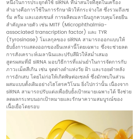
หนึ่งในการประยุกต์ใช้ siRNA ที่น่าสนใจที่สุดในเครื่อง
สำอางคือการใช้ในการรักษาผิวให้กระจ่างใส ซึ่งรวมถึงเซ
รั่ม ครีม และเอสเซนส์ การผลิตเมลานินถูกควบคุมโดยยีน
สำคัญหลายตัว เช่น MITF (Microphthalmia-
associated transcription factor) และ TYR
(Tyrosinase) โมเลกุลของ siRNA สามารถออกแบบให้
ยับยั้งการแสดงออกของยีนเหล่านี้โดยเฉพาะ ซึ่งจะช่วยลด
การสังเคราะห์เมลานินและปรับสีผิวให้สม่ำเสมอ
สูตรผสมที่มี siRNA มอบวิธีการที่แม่นยำในการจัดการกับ
ภาวะเม็ดสีเกิน เช่น จุดด่างดำแห่งวัย ฝ้า และรอยดำหลัง
การอักเสบ โดยไม่ก่อให้เกิดพิษต่อเซลล์ ซึ่งมักพบในส่วน
ผสมแบบดั้งเดิมอย่างไฮโดรควิโนน ยิ่งไปกว่านั้น เนื่องจาก
siRNA สามารถปรับแต่งเพื่อยับยั้งเป้าหมายเฉพาะได้ จึงช่วย
ลดผลกระทบนอกเป้าหมายและรักษาความสมบูรณ์ของ
เนื้อเยื่อโดยรอบ