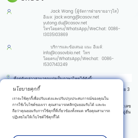
Jack Wang (ผู้จัดการฝ่ายขายอาวุโส)
อีเมล:
jack.wang@casov.net
yutong.du@casov.net
โทรโดยตรง/WhatsApp/WeChat:
0086-
13035103869
บริการและข้อเสนอ
แนะ อีเมล์:
info@casovbio.net
โทร
โดยตรง/WhatsApp/Wechat:
0086-
15307143249
ที่อยู่ดังกล่าวสามารถแปลเป็นภาษาไทยได้ดังนี้:
นโยบายคุกกี้
ศูนย์นวัตกรรมชีววิทยาสังเคราะห์อู่ฮั่น เลขที่ 89 ถนนเกาเค่อหยวนสาย 3
เขตพัฒนาสินเชื่อเทคโนโลยีใหม่ตงหู อู่ฮั่น มณฑลหูเป่ย์
เราจะใช้คุกกี้เพื่อปรับแต่งและปรับปรุงประสบการณ์ของคุณใน
การใช้เว็บไซต์ของเรา คุณสามารถคลิกปุ่มยอมรับได้ และจะ
หรืออาจเขียนแบบมีลำดับที่อยู่ตามแบบไทย (จากเล็กไปใหญ่) ได้เป็น:
เลข
ถือว่าคุณยอมรับการใช้คุกกี้ที่เกี่ยวข้องทั้งหมด หรือคุณสามารถ
ที่ 89 ถนนเกาเค่อหยวนสาย 3 เขตพัฒนาสินเชื่อเทคโนโลยีใหม่ตงหู อู่ฮั่น
ปฏิเสธไม่ให้เว็บไซต์ใช้คุกกี้ได้
มณฑลหูเป่ย์ ศูนย์นวัตกรรมชีววิทยาสังเคราะห์อู่ฮั่น