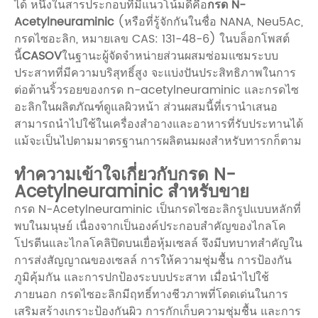
ได้ หนึ่งในสารประกอบที่มีแนวโน้มดีคือ
กรด N-
Acetylneuraminic
(หรือที่รู้จักกันในชื่อ NANA, Neu5Ac,
กรดไซอะลิก, หมายเลข CAS: 131-48-6) ในบล็อกโพสต์
นี้
CASOV
ในฐานะผู้จัดจำหน่ายส่วนผสมซ่อมแซมระบบ
ประสาทที่มีความบริสุทธิ์สูง จะแบ่งปันประสิทธิภาพในการ
ต่อต้านริ้วรอยของกรด n-acetylneuraminic และกรดไซ
อะลิกในผลิตภัณฑ์ดูแลผิวหน้า ส่วนผสมนี้ที่เรานำเสนอ
สามารถนำไปใช้ในเครื่องสำอางและอาหารที่รับประทานได้
แม้จะเป็นไปตามมาตรฐานการผลิตนมผงสำหรับทารกก็ตาม
ทำความเข้าใจเกี่ยวกับกรด N-
Acetylneuraminic สำหรับขาย
กรด N-Acetylneuraminic เป็นกรดไซอะลิกรูปแบบหลักที่
พบในมนุษย์ เนื่องจากเป็นองค์ประกอบสำคัญของไกลโค
โปรตีนและไกลโคลิปิดบนเยื่อหุ้มเซลล์ จึงมีบทบาทสำคัญใน
การส่งสัญญาณของเซลล์ การให้ความชุ่มชื้น การป้องกัน
ภูมิคุ้มกัน และการปกป้องระบบประสาท เมื่อนำไปใช้
ภายนอก กรดไซอะลิกมีฤทธิ์ทางชีวภาพที่โดดเด่นในการ
เสริมสร้างเกราะป้องกันผิว การกักเก็บความชุ่มชื้น และการ