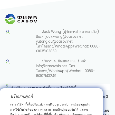
Jack Wang (ผู้จัดการฝ่ายขายอาวุโส)
อีเมล:
jack.wang@casov.net
yutong.du@casov.net
โทรโดยตรง/WhatsApp/WeChat:
0086-
13035103869
บริการและข้อเสนอ
แนะ อีเมล์:
info@casovbio.net
โทร
โดยตรง/WhatsApp/Wechat:
0086-
15307143249
ที่อยู่ดังกล่าวสามารถแปลเป็นภาษาไทยได้ดังนี้:
นโยบายคุกกี้
ศูนย์นวัตกรรมชีววิทยาสังเคราะห์อู่ฮั่น เลขที่ 89 ถนนเกาเค่อหยวนสาย 3
เขตพัฒนาสินเชื่อเทคโนโลยีใหม่ตงหู อู่ฮั่น มณฑลหูเป่ย์
เราจะใช้คุกกี้เพื่อปรับแต่งและปรับปรุงประสบการณ์ของคุณใน
การใช้เว็บไซต์ของเรา คุณสามารถคลิกปุ่มยอมรับได้ และจะ
หรืออาจเขียนแบบมีลำดับที่อยู่ตามแบบไทย (จากเล็กไปใหญ่) ได้เป็น:
เลข
ถือว่าคุณยอมรับการใช้คุกกี้ที่เกี่ยวข้องทั้งหมด หรือคุณสามารถ