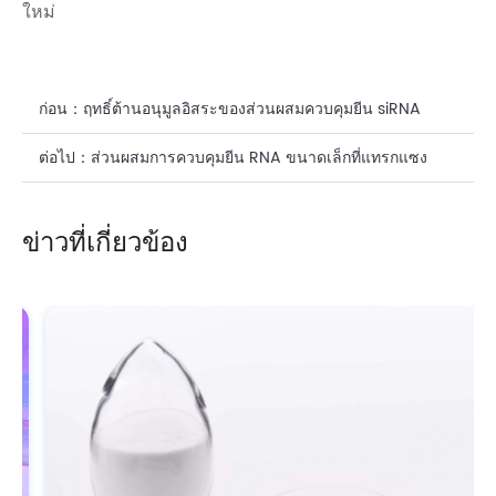
ใหม่
ก่อน：
ฤทธิ์ต้านอนุมูลอิสระของส่วนผสมควบคุมยีน siRNA
(Small Interfering RNA)
ต่อไป：
ส่วนผสมการควบคุมยีน RNA ขนาดเล็กที่แทรกแซง
(siRNA) ในเครื่องสำอาง
ข่าวที่เกี่ยวข้อง