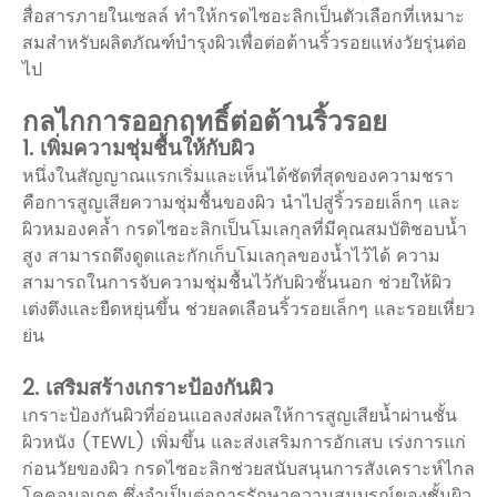
สื่อสารภายในเซลล์ ทำให้กรดไซอะลิกเป็นตัวเลือกที่เหมาะ
สมสำหรับผลิตภัณฑ์บำรุงผิวเพื่อต่อต้านริ้วรอยแห่งวัยรุ่นต่อ
ไป
กลไกการออกฤทธิ์ต่อต้านริ้วรอย
1. เพิ่มความชุ่มชื้นให้กับผิว
หนึ่งในสัญญาณแรกเริ่มและเห็นได้ชัดที่สุดของความชรา
คือการสูญเสียความชุ่มชื้นของผิว นำไปสู่ริ้วรอยเล็กๆ และ
ผิวหมองคล้ำ กรดไซอะลิกเป็นโมเลกุลที่มีคุณสมบัติชอบน้ำ
สูง สามารถดึงดูดและกักเก็บโมเลกุลของน้ำไว้ได้ ความ
สามารถในการจับความชุ่มชื้นไว้กับผิวชั้นนอก ช่วยให้ผิว
เต่งตึงและยืดหยุ่นขึ้น ช่วยลดเลือนริ้วรอยเล็กๆ และรอยเหี่ยว
ย่น
2. เสริมสร้างเกราะป้องกันผิว
เกราะป้องกันผิวที่อ่อนแอลงส่งผลให้การสูญเสียน้ำผ่านชั้น
ผิวหนัง (TEWL) เพิ่มขึ้น และส่งเสริมการอักเสบ เร่งการแก่
ก่อนวัยของผิว กรดไซอะลิกช่วยสนับสนุนการสังเคราะห์ไกล
โคคอนจูเกต ซึ่งจำเป็นต่อการรักษาความสมบูรณ์ของชั้นผิว