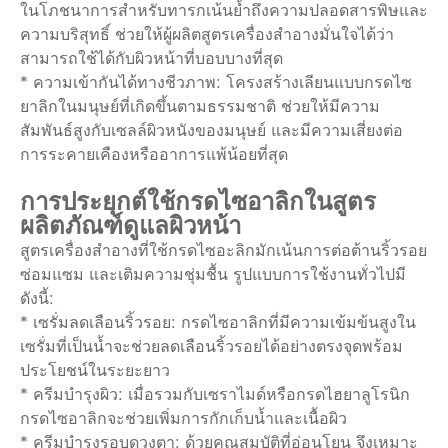
ในโภชนาการสำหรับทารกเน้นย้ำถึงความปลอดสารพิษและ
ความบริสุทธิ์ ช่วยให้ผู้ผลิตสูตรเครื่องสำอางมั่นใจได้ว่า
สามารถใช้ได้กับผิวหน้าที่บอบบางที่สุด
* ความเข้ากันได้ทางชีวภาพ: โครงสร้างเลียนแบบกรดไซ
ยาลิกในมนุษย์ที่เกิดขึ้นตามธรรมชาติ ช่วยให้มีความ
สัมพันธ์สูงกับเซลล์ผิวหนังของมนุษย์ และมีความเสี่ยงต่อ
การระคายเคืองหรืออาการแพ้น้อยที่สุด
การประยุกต์ใช้กรดไซอาลิกในสูตร
ผลิตภัณฑ์ดูแลผิวหน้า
สูตรเครื่องสำอางที่ใช้กรดไซอะลิกมักเน้นการต่อต้านริ้วรอย
ซ่อมแซม และเติมความชุ่มชื้น รูปแบบการใช้งานทั่วไปมี
ดังนี้:
* เซรั่มลดเลือนริ้วรอย: กรดไซอาลิกที่มีความเข้มข้นสูงใน
เซรั่มที่เป็นน้ำจะช่วยลดเลือนริ้วรอยได้อย่างตรงจุดพร้อม
ประโยชน์ในระยะยาว
* ครีมบำรุงผิว: เมื่อรวมกับเซราไมด์หรือกรดไฮยาลูโรนิก
กรดไซอาลิกจะช่วยเพิ่มการกักเก็บน้ำและเนื้อผิว
* ครีมบำรุงรอบดวงตา: ด้วยคุณสมบัติที่อ่อนโยน จึงเหมาะ