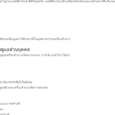
ยในฐานะเม็ดสีธรรมชาติที่ปลอดภัย เฉดสีส้มไปจนถึงเหลืองสดใสของผงเบต้าแคโรทีนจึงเหมาะอ
ช่วยเพิ่มมูลค่าให้กับสารนี้ในอุตสาหกรรมเครื่องสำอาง
รดูแลส่วนบุคคล
เครื่องสำอางได้หลากหลาย การใช้งานทั่วไป ได้แก่:
ข้องกับรังสียูวีเป็นพิเศษ
ูแลผิวและเครื่องสำอางเพื่อการตกแต่ง
ระและการสร้างสี
้อม
ิตภัณฑ์