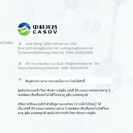
ามในช่อง
Jack Wang (ผู้จัดการฝ่ายขายอาวุโส)
อีเมล:
jack.wang@casov.net
yutong.du@casov.net
โทรโดยตรง/WhatsApp/WeChat:
0086-13035103869
บริการและข้อเสนอ
แนะ อีเมล์:
info@casovbio.net
โทร
โดยตรง/WhatsApp/Wechat:
0086-15307143249
ที่อยู่ดังกล่าวสามารถแปลเป็นภาษาไทยได้ดังนี้:
ศูนย์นวัตกรรมชีววิทยาสังเคราะห์อู่ฮั่น เลขที่ 89 ถนนเกาเค่อหยวนสาย 3
เขตพัฒนาสินเชื่อเทคโนโลยีใหม่ตงหู อู่ฮั่น มณฑลหูเป่ย์
หรืออาจเขียนแบบมีลำดับที่อยู่ตามแบบไทย (จากเล็กไปใหญ่) ได้
เป็น:
เลขที่ 89 ถนนเกาเค่อหยวนสาย 3 เขตพัฒนาสินเชื่อเทคโนโลยีใหม่
ตงหู อู่ฮั่น มณฑลหูเป่ย์ ศูนย์นวัตกรรมชีววิทยาสังเคราะห์อู่ฮั่น