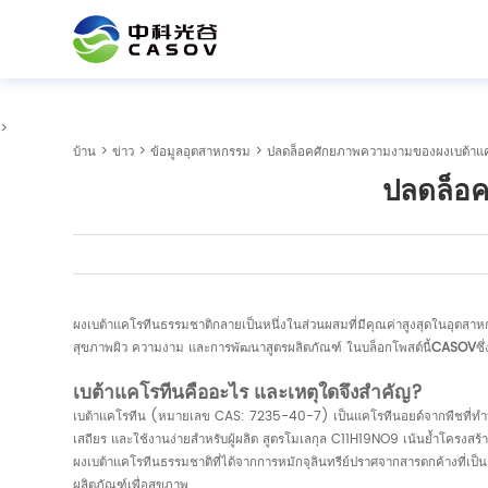
>
บ้าน
>
ข่าว
>
ข้อมูลอุตสาหกรรม
> ปลดล็อคศักยภาพความงามของผงเบต้าแค
ปลดล็อ
ผงเบต้าแคโรทีนธรรมชาติกลายเป็นหนึ่งในส่วนผสมที่มีคุณค่าสูงสุดในอุตสาห
สุขภาพผิว ความงาม และการพัฒนาสูตรผลิตภัณฑ์ ในบล็อกโพสต์นี้
CASOV
ซึ
เบต้าแคโรทีนคืออะไร และเหตุใดจึงสำคัญ?
เบต้าแคโรทีน (หมายเลข CAS: 7235-40-7) เป็นแคโรทีนอยด์จากพืชที่ทำหน้าท
เสถียร และใช้งานง่ายสำหรับผู้ผลิต สูตรโมเลกุล C11H19NO9 เน้นย้ำโครงสร้า
ผงเบต้าแคโรทีนธรรมชาติที่ได้จากการหมักจุลินทรีย์ปราศจากสารตกค้างที่เป็
ผลิตภัณฑ์เพื่อสุขภาพ