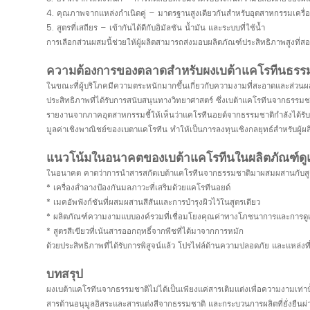
4. คุณภาพจากแหล่งกำเนิดคู่ – มาตรฐานสูงเดียวกันสำหรับอุตสาหกรรมเครื่
5. สูตรที่เสถียร – เข้ากันได้ดีกับอิมัลชัน น้ำมัน และระบบที่ใช้น้ำ
การเลือกส่วนผสมนี้ช่วยให้ผู้ผลิตสามารถส่งมอบผลิตภัณฑ์ประสิทธิภาพสูงที่ส
ความต้องการของตลาดสำหรับผงเบต้าแคโรทีนธรร
ในขณะที่ผู้บริโภคมีความตระหนักมากขึ้นเกี่ยวกับความงามที่สะอาดและส่วนผ
ประสิทธิภาพที่ได้รับการสนับสนุนทางวิทยาศาสตร์ ซึ่งเบต้าแคโรทีนจากธรรมช
รายงานจากภาคอุตสาหกรรมชี้ให้เห็นว่าแคโรทีนอยด์จากธรรมชาติกำลังได้รับคว
มูลค่าเชิงพาณิชย์ของเบตาแคโรทีน ทำให้เป็นการลงทุนเชิงกลยุทธ์สำหรับผู้ผลิตท
แนวโน้มในอนาคตของเบต้าแคโรทีนในผลิตภัณฑ์ดู
ในอนาคต คาดว่าการนำสารสกัดเบต้าแคโรทีนจากธรรมชาติมาผสมผสานกับสูตรผลิต
* เครื่องสำอางป้องกันมลภาวะที่เสริมด้วยแคโรทีนอยด์
* เมคอัพฟังก์ชันที่ผสมผสานสีสันและการบำรุงผิวไว้ในสูตรเดียว
* ผลิตภัณฑ์ความงามแบบองค์รวมที่เชื่อมโยงคุณค่าทางโภชนาการและการดู
* สูตรสีเขียวที่เน้นสารออกฤทธิ์จากพืชที่ได้มาจากการหมัก
ด้วยประสิทธิภาพที่ได้รับการพิสูจน์แล้ว โปรไฟล์ด้านความปลอดภัย และแหล่
บทสรุป
ผงเบต้าแคโรทีนจากธรรมชาติไม่ได้เป็นเพียงแค่สารเติมแต่งเพื่อความงามเท
สารต้านอนุมูลอิสระและสารแต่งสีจากธรรมชาติ และกระบวนการผลิตที่ยั่งยืนผ่าน