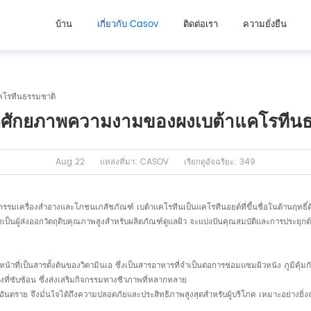
บ้าน
เกี่ยวกับ Casov
ติดต่อเรา
ความยั่งยืน
โรทีนธรรมชาติ
คศักยภาพความงามของผงเบต้าแคโรทีนธ
Aug 22
แหล่งที่มา: CASOV
เรียกดูอัจฉริยะ: 349
กรรมเครื่องสำอางและโภชนเภสัชภัณฑ์ เบต้าแคโรทีนเป็นแคโรทีนอยด์ที่ขึ้นชื่อในด้านฤทธิ
่งเป็นผู้ส่งออกวัตถุดิบคุณภาพสูงสำหรับผลิตภัณฑ์ดูแลผิว จะแบ่งปันคุณสมบัติและการประยุกต์
ี่เป็นสารตั้งต้นของวิตามินเอ ซึ่งเป็นสารอาหารที่จำเป็นต่อการซ่อมแซมผิวหนัง ภูมิคุ้ม
งที่ซับซ้อน ซึ่งส่งเสริมกิจกรรมทางชีวภาพที่หลากหลาย
นอันตราย จึงมั่นใจได้ถึงความปลอดภัยและประสิทธิภาพสูงสุดสำหรับผู้บริโภค เหมาะอย่างยิ