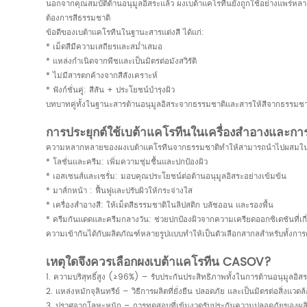
นอกจากคุณสมบัติต้านอนุมูลอิสระแล้ว ผงเบต้าแคโรทีนยังถูกใช้อย่างแพร่หลา
ต้องการสีธรรมชาติ
ข้อดีของเบต้าแคโรทีนในฐานะสารแต่งสี ได้แก่:
* เม็ดสีมีความเสถียรและสม่ำเสมอ
* แหล่งกำเนิดจากพืชและเป็นมิตรต่อมังสวิรัติ
* ไม่มีสารตกค้างจากสีสังเคราะห์
* ฟังก์ชั่นคู่: สีสัน + ประโยชน์บำรุงผิว
บทบาทคู่ทั้งในฐานะสารต้านอนุมูลอิสระจากธรรมชาติและสารให้สีจากธรรมชาติ
การประยุกต์ใช้เบต้าแคโรทีนในเครื่องสำอางและกา
ความหลากหลายของผงเบต้าแคโรทีนจากธรรมชาติทำให้สามารถนำไปผสมในสูตร
* โลชั่นและครีม: เพิ่มความชุ่มชื้นและปกป้องผิว
* เอสเซนส์และเซรั่ม: มอบคุณประโยชน์ต่อต้านอนุมูลอิสระอย่างเข้มข้น
* มาส์กหน้า : ฟื้นฟูและปรับผิวให้กระจ่างใส
* เครื่องสำอางสี: ให้เม็ดสีธรรมชาติในลิปสติก บลัชออน และรองพื้น
* ครีมกันแดดและครีมกลางวัน: ช่วยปกป้องผิวจากความเครียดออกซิเดชันที่เกี่ยว
ความเข้ากันได้กับผลิตภัณฑ์หลายรูปแบบทำให้เป็นตัวเลือกสากลสำหรับทั้งการด
เหตุใดจึงควรเลือกผงเบต้าแคโรทีน CASOV?
1. ความบริสุทธิ์สูง (≥96%) – รับประกันประสิทธิภาพทั้งในการต้านอนุมูลอิส
2. แหล่งหมักจุลินทรีย์ – วิธีการผลิตที่ยั่งยืน ปลอดภัย และเป็นมิตรต่อสิ่งแวดล
3. ปราศจากโลหะหนัก – การทดสอบที่เข้มงวดรับประกันความปลอดภัยของผล