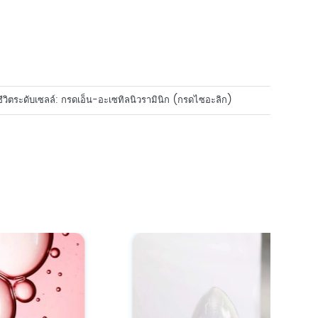
ีวิตระดับเซลล์: กรดเอ็น-อะเซทิลนิวรามินิก (กรดไซอะลิก)
ประสิทธิภาพสูง