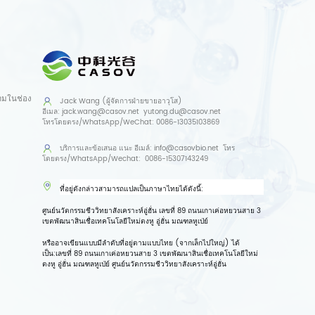
ามในช่อง
Jack Wang (ผู้จัดการฝ่ายขายอาวุโส)
อีเมล:
jack.wang@casov.net
yutong.du@casov.net
โทรโดยตรง/WhatsApp/WeChat:
0086-13035103869
บริการและข้อเสนอ
แนะ อีเมล์:
info@casovbio.net
โทร
โดยตรง/WhatsApp/Wechat:
0086-15307143249
ที่อยู่ดังกล่าวสามารถแปลเป็นภาษาไทยได้ดังนี้:
ศูนย์นวัตกรรมชีววิทยาสังเคราะห์อู่ฮั่น เลขที่ 89 ถนนเกาเค่อหยวนสาย 3
เขตพัฒนาสินเชื่อเทคโนโลยีใหม่ตงหู อู่ฮั่น มณฑลหูเป่ย์
หรืออาจเขียนแบบมีลำดับที่อยู่ตามแบบไทย (จากเล็กไปใหญ่) ได้
เป็น:
เลขที่ 89 ถนนเกาเค่อหยวนสาย 3 เขตพัฒนาสินเชื่อเทคโนโลยีใหม่
ตงหู อู่ฮั่น มณฑลหูเป่ย์ ศูนย์นวัตกรรมชีววิทยาสังเคราะห์อู่ฮั่น