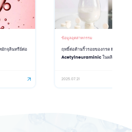
ข้อมูลอุตสาหกรรม
ฤทธิ์ต่อต้านริ้วรอยของกรด N-
Acetylneuraminic ในผลิตภัณฑ์ดูแลผิวหน้า
2025.07.21