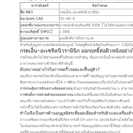
พารามิเตอร์
ข้อกำหนด
ชื่อ INCI
กรดเอ็น-อะเซทิลนิวรามินิก
หมายเลข CAS
131-48-6
แหล่งที่มาและกระบวนการ
การหมักด้วยจุลินทรีย์ 100% (ไม่ใช้ส่วนผสมจากสั
ความบริสุทธิ์ (HPLC)
≥ 98%
รูปแบบทางกายภาพ
ผงผลึกสีขาวถึงขาวนวล
สำหรับข้อมูลทางเทคนิคฉบับสมบูรณ์ โปรดดูที่หน้าผลิตภัณฑ์ของเรา:
CASOV
กรดเอ็น-อะเซทิลนิวรามินิก ออกฤทธิ์ต่อผิวหนังอย
กรดไซอะลิกไม่ใช่ส่วนผสมที่ไม่มีบทบาทสำคัญ เนื่องจากเป็นน้ำตาลตกค้างส่ว
มาจากบทบาททางชีววิทยาที่สำคัญนี้
มีบทบาทอย่างไรในการลดริ้วรอยและฟื้นฟูผิว?
ลองนึกภาพกรดไซอะลิกเป็นเหมือนเสาอากาศที่ไวต่อสัญญาณในทุกเซลล์ผิวหนัง ม
สื่อสารระหว่างเซลล์เหล่านี้ได้ การศึกษาในหลอดทดลองเกี่ยวกับไฟโบรบลาสต์ใ
การกระตุ้นการสังเคราะห์คอลลาเจน:
ด้วยการจับกับตัวรับเซลล์จำเพาะ สามารถ
การยับยั้งการสลายตัวของคอลลาเจน:
ผลิตภัณฑ์นี้แสดงให้เห็นถึงศักยภาพใ
ขณะที่การสลายตัวลดลง—มุ่งเป้าไปที่การแก้ไขริ้วรอยที่ต้นกำเนิดทางชีวเคมี
กลไกนี้ไม่ได้เป็นเพียงแค่การปรับสภาพผิวให้เรียบเนียนในระดับผิวเผิน แต่ยั
ทำไมจึงเป็นสารต้านอนุมูลอิสระที่ยอดเยี่ยมสำหรับผิวและเครื่องส
ภาวะเครียดจากออกซิเดชันที่เกิดจากรังสี UV มลภาวะ และปัจจัยด้านไลฟ์สไต
โมเลกุลของกรดไซอะลิกช่วยให้สามารถกำจัดอนุมูลอิสระเหล่านี้ได้อย่างมีประ
ฤทธิ์ต้านอนุมูลอิสระของสารนี้มีคุณค่าอย่างยิ่งด้วยเหตุผลสองประการ: