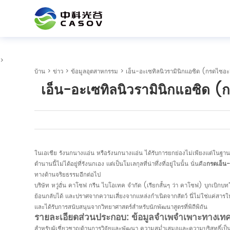
>
บ้าน
>
ข่าว
>
ข้อมูลอุตสาหกรรม
> เอ็น-อะเซทิลนิวรามินิกแอซิด (กรดไซอะลิ
เอ็น-อะเซทิลนิวรามินิกแอซิด (ก
ในเอเชีย รังนกนางแอ่น หรือรังนกนางแอ่น ได้รับการยกย่องไม่เพียงแต่ในฐาน
ตำนานนี้ไม่ได้อยู่ที่รังนกเอง แต่เป็นโมเลกุลที่น่าทึ่งที่อยู่ในนั้น นั่นคือ
กรดเอ็น-
ทางด้านจริยธรรมอีกต่อไป
บริษัท หวู่ฮั่น คาโซฟ กรีน ไบโอเทค จำกัด (เรียกสั้นๆ ว่า คาโซฟ) บุกเบิกบท
ย้อนกลับได้ และปราศจากความเสี่ยงจากแหล่งกำเนิดจากสัตว์ นี่ไม่ใช่แค่สารให้
และได้รับการสนับสนุนจากวิทยาศาสตร์สำหรับนักพัฒนาสูตรที่พิถีพิถัน
รายละเอียดส่วนประกอบ: ข้อมูลจำเพจำเพาะทางเท
สำหรับผู้เชี่ยวชาญด้านการวิจัยและพัฒนา ความสม่ำเสมอและความบริสุทธิ์เป็