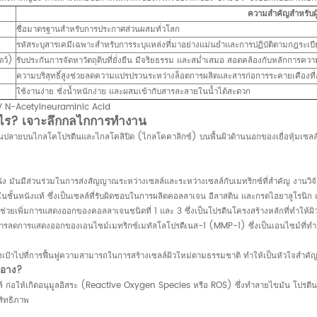
ความสำคัญสำหรับผู้
ชื่อมาตรฐานสำหรับการประกาศส่วนผสมทั่วโลก
รหัสระบุสารเคมีเฉพาะสำหรับการระบุแหล่งที่มาอย่างแม่นยำและการปฏิบัติตามกฎระเบ
ตว์)
รับประกันการจัดหาวัตถุดิบที่ยั่งยืน มีจริยธรรม และสม่ำเสมอ สอดคล้องกับหลักการ
ความบริสุทธิ์สูงช่วยลดความแปรปรวนระหว่างล็อตการผลิตและสารก่อการระคายเคืองที่อ
ใช้งานง่าย ชั่งน้ำหนักง่าย และผสมเข้ากับสารละลายในน้ำได้สะดวก
 N-Acetylneuraminic
Acid
่างไร? เจาะลึกกลไกการทำงาน
นปลายบนไกลโคโปรตีนและไกลโคลิปิด (ไกลโคคาลิกซ์) บนพื้นผิวด้านนอกของเยื่อหุ้มเซลล์ จึ
ันมีส่วนร่วมในการส่งสัญญาณระหว่างเซลล์และระหว่างเซลล์กับเมทริกซ์ที่สำคัญ งานวิจัยชี
นชั้นหนังแท้ ซึ่งเป็นเซลล์ที่รับผิดชอบในการผลิตคอลลาเจน อีลาสติน และกรดไฮยาลูโรนิก แ
ช่วยเพิ่มการแสดงออกของคอลลาเจนชนิดที่ 1 และ 3 ซึ่งเป็นโปรตีนโครงสร้างหลักที่ทำให้ผิ
นการลดการแสดงออกของเอนไซม์เมทริกซ์เมทัลโลโปรตีเนส-1 (MMP-1) ซึ่งเป็นเอนไซม์ที
งมุ่งเป้าไปที่การฟื้นฟูความสามารถในการสร้างเซลล์ผิวใหม่ตามธรรมชาติ ทำให้เป็นหัวใจสำคัญ
ำอาง?
ล์ ก่อให้เกิดอนุมูลอิสระ (Reactive Oxygen Species หรือ ROS) ซึ่งทำลายไขมัน โปรตีน แ
สิทธิภาพ