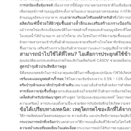
การปกป้องเยื่อหุ้มเซลล์:
เนื่องจากสารนี้มีอยู่มากมายตามธรรมชาติในเยื่อหุ้ม
เพื่อกลยุทธ์การต้านอนุมูลอิสระทั้งภายในและภายนอกอย่างครอบคลุม การใช้กร
ต้านอนุมูลอิสระจากอาหาร เช่น
อาหารเสริมแคโรทีนอยด์สำหรับผิว
ซึ่งให้การ
ผลิตภัณฑ์นี้ช่วยให้ผิวชุ่มชื้นอย่างล้ำลึกและเสริมสร้างเกราะป้องกั
แม้ว่ากรดไซอะลิกจะมีคุณสมบัติในการต่อต้านริ้วรอยและต้านอนุมูลอิสระที่โด
โมเลกุลน้ำได้จำนวนมาก อย่างไรก็ตาม ประโยชน์ในการให้ความชุ่มชื้นของมันนั
ด้วยการผสานรวมเข้ากับชั้นผิวด้านบนและช่วยเสริมสร้างไกลโคคาลิกซ์ของคอร์
ชื้นยาวนาน เสริมสร้างเกราะป้องกันผิวจากมลภาวะและภาวะสูญเสียน้ำจากผิวหน
สามารถนำไปใช้ได้ที่ไหน? ไอเดียการประยุกต์ใช้ข้
คุณสมบัติอเนกประสงค์ของกรดไซอะลิกในผลิตภัณฑ์ CASOV ช่วยปลดล็อกนวัต
สูตรบำรุงผิวประสิทธิภาพสูง
นี่คือขอบเขตหลักในการนำเอาคุณสมบัติในการฟื้นฟูและปกป้องมาใช้ให้เกิดปร
เซรั่มและแอมพูลต่อต้านริ้วรอย:
ใช้ในความเข้มข้นระหว่าง 0.5% - 1.0% เป็น
ครีมบำรุงผิวและมาส์กบำรุงผิวข้ามคืน:
เหมาะอย่างยิ่งสำหรับผิวหลังการทำหัตถ
สารเพิ่มความชุ่มชื้นขั้นสูง:
ยกระดับมอยส์เจอไรเซอร์ทั่วไปด้วยการเพิ่มกรดไซอะ
เคล็ดลับสำหรับนักพัฒนาสูตร:
สร้างสูตร "ปกป้องและซ่อมแซมเซลล์" โดยการ
ความเครียด) สารประกอบทั้งสามนี้จะช่วยจัดการกับปัจจัยที่ก่อให้เกิดความ
ข้อได้เปรียบทางเทคนิค: เหตุใดกรดไซอะลิกที่ได้จ
วิธีการผลิตส่งผลโดยตรงต่อคุณภาพ ความยั่งยืน และประสิทธิภาพของวัตถุดิบใ
กระบวนการหมักที่เหนือกว่า:
แตกต่างจากวิธีการแบบดั้งเดิมที่ใช้กรดไฮโดรไ
ความสม่ำเสมอที่ยอดเยี่ยมในแต่ละล็อต:
กระบวนการหมักได้รับการควบคุมอย่างเข