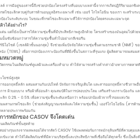
เซลล์ การมีอยู่ของสารนี้จึงช่วยปกป้องโครงสร้างที่บอบบางเหล่านี้จากการเกิดปฏิกิริยาอ
ดไซอะลิกควบคู่กับสารต้านอนุมูลอิสระเฉพาะที่ เช่น เออร์
โกไทโอนีน
ของเรา จะสร้างระบบ
ปกป้องในระดับระบบ ในขณะที่กรดไซอะลิกเฉพาะที่ให้การปกป้องโดยตรงและเฉพาะจุด
นผิวได้อย่างไร?
ดเด่น แต่ก็ยังเป็นสารให้ความชุ่มชื้นที่มีประสิทธิภาพสูงอีกด้วย โครงสร้างของมันอุดมไป
้นซับซ้อนกว่าสารให้ความชุ่มชื้นทั่วไปอย่างกลีเซอรีน
นีโอไซต์ (เซลล์ผิวชั้นนอกสุด) จึงช่วยเพิ่มปัจจัยให้ความชุ่มชื้นตามธรรมชาติ (NMF) ขอ
ัง (TEWL) เพื่อการปกป้องเกราะป้องกันที่ดียิ่งขึ้นในสภาวะที่รุนแรง ผู้ผลิตสามารถผสมผ
ามหมวดหมู่
กรรมในผลิตภัณฑ์ดูแลผิวและเครื่องสำอาง ทำให้สามารถสร้างคำกล่าวอ้างทางการตลาดที่
ะโยชน์สูงสุด
สารออกฤทธิ์หลัก ผสมผสานกับเปปไทด์ ปัจจัยการเจริญเติบโต และสารออกฤทธิ์ทางชีวภาพอื
การ ผิวบอบบาง หรือผิวที่อ่อนล้า คุณสมบัติในการปลอบประโลม เสริมสร้างเกราะป้องกัน และฟ
ลิก 0.2% - 0.5% เพื่อความชุ่มชื้นระดับเหนือกว่า พร้อมปกป้องผิวจากริ้วรอยแห่งวัย
ผสมผสานกรดไซอะลิก (ช่วยส่งสัญญาณเซลล์และให้ความชุ่มชื้น)
เออร์โกไธโอนีน
(สารต้านอ
ชราหลายประการพร้อมกัน
ากการหมักของ CASOV จึงโดดเด่น
นผลิตภัณฑ์ขั้นสุดท้าย
ลซิสอย่างรุนแรงจากผลพลอยได้จากสัตว์ CASOV ใช้แพลตฟอร์มการหมักจุลินทรีย์ที่ควบคุมแล
้มงวด ทำให้ได้ผลิตภัณฑ์ที่มีความบริสุทธิ์และประสิทธิภาพที่เชื่อถือได้ทุกครั้ง ซึ่งเป็นส