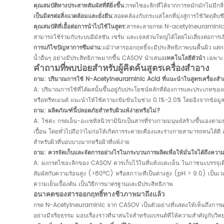
คุณสมบัติทางประสาทสัมผัสที่ดียิ่งขึ้น:
กรดไซอะลิกที่ได้จากการหมักมักไม่มีกล
เป็นมิตรต่อสิ่งแวดล้อมและยั่งยืน:
สอดคล้องกับกระแสโลกที่มุ่งสู่การใช้วัตถุดิบ
คุณสมบัติที่เอื้อต่อการนำไปใช้ในสูตร:
สารละลายกรด N-acetylneuraminic ความ
สามารถใช้ร่วมกับระบบอิมัลชัน เซรั่ม และเจลส่วนใหญ่ได้โดยไม่เสี่ยงต่อก
การแก้ไขปัญหาการซึมผ่าน:
แม้ว่าสารออกฤทธิ์จะมีประสิทธิภาพบนพื้นผิว แต
น้ำอื่นๆ อย่างมีประสิทธิภาพมากขึ้น CASOV นำเสนอ
เทคโนโลยีตัวนำ
เฉพาะ ท
คำถามที่พบบ่อยสำหรับผู้คิดค้นสูตรเครื่องสำอาง
ถาม: ปริมาณการใช้ N-Acetylneuraminic Acid ที่แนะนำในสูตรเครื่องสำ
A: ปริมาณการใช้ที่ได้ผลนั้นขึ้นอยู่กับประโยชน์หลักที่ต้องการและประเภทขอ
หรือทรีทเมนต์ แนะนำให้ใช้ความเข้มข้นในช่วง 0.1%-2.0% โดยอิงจากข้
ถาม: ผลิตภัณฑ์นี้ปลอดภัยสำหรับผิวแพ้ง่ายหรือไม่?
A: ใช่ค่ะ กรดเอ็น-อะเซทิลนิวรามินิกเป็นสารที่ร่างกายมนุษย์สร้างขึ้นเอ
เปื้อน โดยทั่วไปถือว่าไม่ก่อให้เกิดการระคายเคืองและร่างกายสามารถทนได้ดี
สำหรับผิวที่บอบบางมากหรือผิวที่แพ้ง่าย
ถาม: ควรจัดเก็บและจัดการอย่างไรในกระบวนการผลิตเพื่อให้มั่นใจได้ถึงควา
A: ผงกรดไซอะลิกของ CASOV ควรเก็บไว้ในที่แห้งและเย็น ในภาชนะบรรจุเดิมที
สัมผัสกับความร้อนสูง (>80°C) หรือสภาวะที่เป็นด่างสูง (pH > 9.0) เป็
ความเย็นเบื้องต้น เป็นวิธีการมาตรฐานและมีประสิทธิภาพ
อนาคตของสารออกฤทธิ์ทางชีวภาพมาถึงแล้ว
กรด N-Acetylneuraminic จาก CASOV เป็นตัวอย่างที่แสดงให้เห็นถึงการผสา
อย่างมีจริยธรรม มอบเรื่องราวที่น่าสนใจสำหรับแบรนด์ที่ให้ความสำคัญกับวิทยา