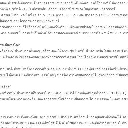
ิ่นและมีรสชาติเป็นกลาง จึงช่วยลดความเสี่ยงของกลิ่นที่ไม่พึงประสงค์ซึ่งอาจทำให้การออ
ชีวภาพ มังสวิรัติ และเป็นมิตรต่อสิ่งแวดล้อม ลดการพึ่งพาห่วงโซ่อุปทานที่มาจากสัตว์
เข้มข้น 2% ในน้ำ มีค่า pH อยู่ระหว่าง 1.8 - 2.3 และช่วงค่า pH ที่แนะนำสำหรับสูตร
ารเสื่อมสภาพภายใต้สภาวะการประมวลผลปกติ
่การส่งสารออกฤทธิ์ให้ลึกลงไปในชั้นหนังกำพร้าเป็นเป้าหมายสำคัญในการพัฒนาสูตรผลิตภัณฑ
าง ระบบที่เป็นกรรมสิทธิ์เหล่านี้ได้รับการออกแบบมาเพื่อปรับปรุงการซึมผ่านผิวหนังและก
อางคือเท่าใด?
งผลิตภัณฑ์ สำหรับการต้านอนุมูลอิสระและให้ความชุ่มชื้นทั่วไปในครีมหรือโลชั่น ความเข้มข
อมูลประสิทธิภาพในหลอดทดลอง ควรทำการทดสอบความเข้ากันได้และความเสถียรภายในสูตร
งตามธรรมชาติ มีบทบาทสำคัญต่อองค์ประกอบและการทำงานของเยื่อหุ้มเซลล์ กรดชนิดนี้ที่มี
 อย่างไรก็ตาม เช่นเดียวกับส่วนผสมใหม่ๆ ทุกชนิด การทดสอบการแพ้ในสูตรผลิตภัณฑ์ขั้นสุดท
มเสถียร?
่ปิดสนิท สำหรับการเก็บรักษาในระยะยาว แนะนำให้เก็บที่อุณหภูมิต่ำกว่า 25°C (77°F) ผล
นเวลานานในระหว่างการผลิต เนื่องจากอาจทำให้เกิดการเสื่อมสภาพได้ การผสมลงในเฟสของเ
นรวมของชีววิทยาเชิงสังเคราะห์ล้ำสมัยเข้ากับประสิทธิภาพในการดูแลผิวที่จับต้องได้ ต
ศาสตร์ ความยั่งยืน และผลลัพธ์ที่พิสูจน์ได้ นี่ไม่ใช่แค่ส่วนผสม แต่เป็นการร่วมมือกันในด้