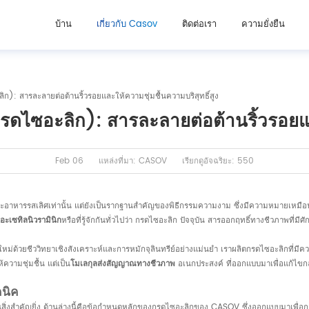
บ้าน
เกี่ยวกับ Casov
ติดต่อเรา
ความยั่งยืน
ก): สารละลายต่อต้านริ้วรอยและให้ความชุ่มชื้นความบริสุทธิ์สูง
รดไซอะลิก): สารละลายต่อต้านริ้วรอยและ
Feb 06
แหล่งที่มา: CASOV
เรียกดูอัจฉริยะ: 550
ะอาหารรสเลิศเท่านั้น แต่ยังเป็นรากฐานสำคัญของพิธีกรรมความงาม ซึ่งมีความหมายเหมือนกั
อะเซทิลนิวรามินิก
หรือที่รู้จักกันทั่วไปว่า กรดไซอะลิก ปัจจุบัน สารออกฤทธิ์ทางชีวภาพที่ม
ใหม่ด้วยชีววิทยาเชิงสังเคราะห์และการหมักจุลินทรีย์อย่างแม่นยำ เราผลิตกรดไซอะลิกที่มีคว
ความชุ่มชื้น แต่เป็น
โมเลกุลส่งสัญญาณทางชีวภาพ
อเนกประสงค์ ที่ออกแบบมาเพื่อแก้ไขกล
คนิค
นสิ่งสำคัญยิ่ง ด้านล่างนี้คือข้อกำหนดหลักของกรดไซอะลิกของ CASOV ซึ่งออกแบบมาเพื่อก