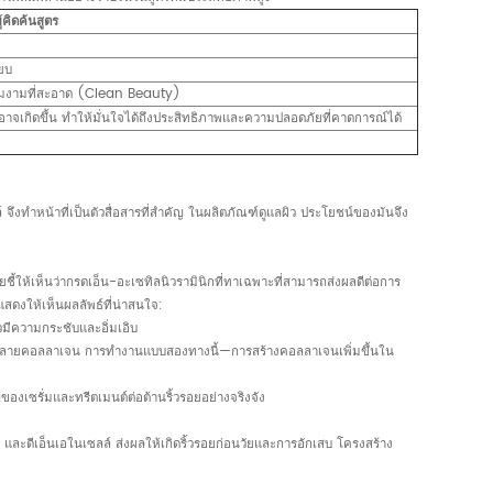
คิดค้นสูตร
ียบ
ความงามที่สะอาด (Clean Beauty)
าจเกิดขึ้น ทำให้มั่นใจได้ถึงประสิทธิภาพและความปลอดภัยที่คาดการณ์ได้
งทำหน้าที่เป็นตัวสื่อสารที่สำคัญ ในผลิตภัณฑ์ดูแลผิว ประโยชน์ของมันจึง
้ให้เห็นว่ากรดเอ็น-อะเซทิลนิวรามินิกที่ทาเฉพาะที่สามารถส่งผลดีต่อการ
สดงให้เห็นผลลัพธ์ที่น่าสนใจ:
วมีความกระชับและอิ่มเอิบ
่ทำลายคอลลาเจน การทำงานแบบสองทางนี้—การสร้างคอลลาเจนเพิ่มขึ้นใน
ของเซรั่มและทรีตเมนต์ต่อต้านริ้วรอยอย่างจริงจัง
ละดีเอ็นเอในเซลล์ ส่งผลให้เกิดริ้วรอยก่อนวัยและการอักเสบ โครงสร้าง