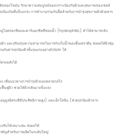
อกซิเดชันของไขมัน รักษาความสมบูรณ์ของเกราะป้องกันผิวและสุขภาพของเซลล์
ป้องกันที่แข็งแกร่ง การทำงานร่วมกันนี้คล้ายกับการบำรุงสุขภาพผิวด้วยสาร
ด้วยหมู่ไฮดรอกซิลและคาร์บอกซิลที่ชอบน้ำ (hydrophilic) ทำให้สามารถจับ
งผิว และปรับปรุงความสามารถในการกักเก็บน้ำของชั้นเคราติน ส่งผลให้ผิวชุ่ม
สานกับสารปกป้องผิวขั้นรุนแรงอย่างEctoin
ได้
ทรงพลังได้
่นๆ เพื่อแนวทางการบำรุงผิวแบบหลายกลไก
ื้นฟูผิว ช่วยให้ผิวกลับมาแข็งแรง
นุมูลอิสระที่มีประสิทธิภาพสูง) และ
เอ็กโทอิน
(ช่วยปกป้องผิวจาก
ะปรับให้เหมาะสม ส่งผลให้:
ิ่งสำคัญสำหรับการผลิตในระดับใหญ่