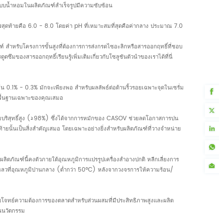
กแบบน้ำหอมในผลิตภัณฑ์สำเร็จรูปมีความซับซ้อน
สุดท้ายคือ 6.0 - 8.0 โดยค่า pH ที่เหมาะสมที่สุดคือค่ากลาง ประมาณ 7.0
์ สำหรับโครงการขั้นสูงที่ต้องการการส่งกรดไซอะลิกหรือสารออกฤทธิ์ที่ชอบ
ารดูดซึมของสารออกฤทธิ์
เรียนรู้เพิ่มเติมเกี่ยวกับโซลูชันตัวนำของเราได้ที่
นี่
้น 0.1% - 0.3% มักจะเพียงพอ สำหรับผลลัพธ์ต่อต้านริ้วรอยเฉพาะจุดในเซรั่ม
พื้นฐานเฉพาะของคุณเสมอ
ความบริสุทธิ์สูง (≥98%) ซึ่งได้จากการหมักของ CASOV ช่วยลดโอกาสการปน
้ายนั้นเป็นสิ่งสำคัญเสมอ โดยเฉพาะอย่างยิ่งสำหรับผลิตภัณฑ์ที่วางจำหน่าย
ิตภัณฑ์นี้คงตัวภายใต้อุณหภูมิการแปรรูปเครื่องสำอางปกติ หลีกเลี่ยงการ
หลวที่อุณหภูมิปานกลาง (ต่ำกว่า 50°C) หลังจากวงจรการให้ความร้อน/
อบโจทย์ความต้องการของตลาดสำหรับส่วนผสมที่มีประสิทธิภาพสูงและผลิต
านนวัตกรรม