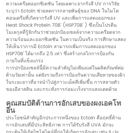
ความเครียดออกซิเดชัน โดยเฉพาะจากรังสี UV การวิจัย
ระบุว่า Ectoin ช่วยลดการกลายพันธุ์ของ DNA ในไมโต
คอนเดรียที่เกิดจากรังสี UV และเพิ่มการแสดงออกของ
Heat Shock Protein 70B' (HSP70B' ) ซึ่งเป็นโปรตีน
โมเลกุลที่รู้จักกันว่าช่วยปกป้องเซลล์จากความเครียดจาก
ความร้อนและออกซิเดชัน ในความเป็นจริง การศึกษาแสดง
ให้เห็นว่าการมี Ectoin สามารถเพิ่มการแสดงออกของ
HSP70B' ได้มากถึง 2.5 เท่า ซึ่งสร้างกลไกการป้องกัน
ภายในที่แข็งแกร่ง
การปกป้องเซลล์นี้มีความสำคัญไม่เพียงแต่ในผลิตภัณฑ์ต่อ
ต้านวัยเท่านั้น แต่ยังรวมถึงการป้องกันความเสียหายของผิว
ในระยะยาวที่อาจนำไปสู่ภาวะเม็ดสีเพิ่มขึ้น การสลายตัว
ของอีลาสติน และกระทั่งการก่อมะเร็งจากแสงแดดด้วย
คุณสมบัติต้านการอักเสบของผงเอคโท
อิน
ประโยชน์สำคัญอีกประการหนึ่งของ Ectoin คือฤทธิ์ต้าน
การอักเสบที่มีประสิทธิภาพ การได้รับรังสี UVA มักจะ
กระตุ้นให้เกิดไซโตไคน์ที่ก่อให้เกิดการอักเสบ เช่น IL-1α