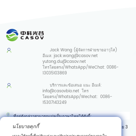
Jack Wang (ผู้จัดการฝ่ายขายอาวุโส)
อีเมล:
jack.wang@casov.net
yutong.du@casov.net
โทรโดยตรง/WhatsApp/WeChat:
0086-
13035103869
บริการและข้อเสนอ
แนะ อีเมล์:
info@casovbio.net
โทร
โดยตรง/WhatsApp/Wechat:
0086-
15307143249
ที่อยู่ดังกล่าวสามารถแปลเป็นภาษาไทยได้ดังนี้:
นโยบายคุกกี้
ศูนย์นวัตกรรมชีววิทยาสังเคราะห์อู่ฮั่น เลขที่ 89 ถนนเกาเค่อหยวนสาย 3
เขตพัฒนาสินเชื่อเทคโนโลยีใหม่ตงหู อู่ฮั่น มณฑลหูเป่ย์