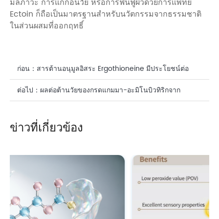
มลภาวะ การแก่ก่อนวัย หรือการฟื้นฟูผิวด้วยการแพทย์
Ectoin ก็ถือเป็นมาตรฐานสำหรับนวัตกรรมจากธรรมชาติ
ในส่วนผสมที่ออกฤทธิ์
ก่อน：
สารต้านอนุมูลอิสระ Ergothioneine มีประโยชน์ต่อ
สุขภาพ: มุมมองทางวิทยาศาสตร์เกี่ยวกับโซลูชันชีวภาพของ
ต่อไป：
ผลต่อต้านวัยของกรดแกมมา-อะมิโนบิวทิริกจาก
CASOV
ธรรมชาติสำหรับผิวหนัง
ข่าวที่เกี่ยวข้อง