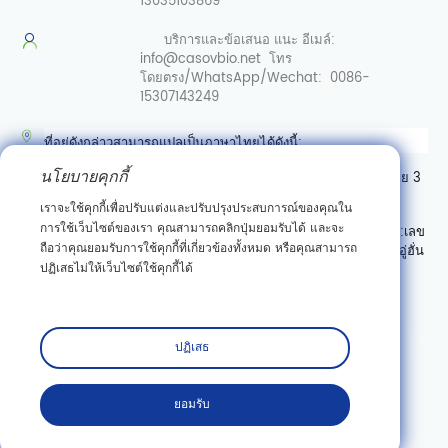
13035103869
บริการและข้อเสนอ
แนะ อีเมล์:
info@casovbio.net
โทร
โดยตรง/WhatsApp/Wechat:
0086-
15307143249
ที่อยู่ดังกล่าวสามารถแปลเป็นภาษาไทยได้ดังนี้:
นโยบายคุกกี้
ศูนย์นวัตกรรมชีววิทยาสังเคราะห์อู่ฮั่น เลขที่ 89 ถนนเกาเค่อหยวนสาย 3
เขตพัฒนาสินเชื่อเทคโนโลยีใหม่ตงหู อู่ฮั่น มณฑลหูเป่ย์
เราจะใช้คุกกี้เพื่อปรับแต่งและปรับปรุงประสบการณ์ของคุณใน
การใช้เว็บไซต์ของเรา คุณสามารถคลิกปุ่มยอมรับได้ และจะ
หรืออาจเขียนแบบมีลำดับที่อยู่ตามแบบไทย (จากเล็กไปใหญ่) ได้เป็น:
เลข
ถือว่าคุณยอมรับการใช้คุกกี้ที่เกี่ยวข้องทั้งหมด หรือคุณสามารถ
ที่ 89 ถนนเกาเค่อหยวนสาย 3 เขตพัฒนาสินเชื่อเทคโนโลยีใหม่ตงหู อู่ฮั่น
ปฏิเสธไม่ให้เว็บไซต์ใช้คุกกี้ได้
มณฑลหูเป่ย์ ศูนย์นวัตกรรมชีววิทยาสังเคราะห์อู่ฮั่น
สมัครสมาชิก
ปฏิเสธ
ยอมรับ
ลิขสิทธิ์© Wuhan Casov Green Biotech Co. , Ltd. สงวนลิขสิทธิ์