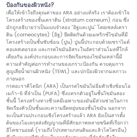
ป้องกันของผิวหนัง?
เพื่อให้เข้าใจถึงคุณค่าของ ARA อย่างแท้จริง เราต้องเข้าใจ
โครงสร้างของชั้นเคราติน (stratum corneum) ก่อน ซึ่ง
มักถูกอธิบายว่าเป็นแบบจำลอง "อิฐและปูน" โดยเซลล์เครา
ติน (corneocytes) (อิฐ) ยึดติดกันด้วยเมทริกซ์ไขมันที่มี
โครงสร้างเป็นชั้นซับซ้อน (ปูน) ปูนนี้ประกอบด้วยเซราไมด์
คอเลสเตอรอล และกรดไขมันอิสระในอัตราส่วนโมลที่ใกล้
เคียงกัน องค์ประกอบและการจัดเรียงของไขมันเหล่านี้มี
ความสำคัญต่อการทำงานของเกราะป้องกัน ควบคุมการ
สูญเสียน้ำผ่านผิวหนัง (TEWL) และปกป้องผิวจากมลภาวะ
ภายนอก
กรดอะราคิโดนิก (ARA) เป็นกรดไขมันไม่อิ่มตัวเชิงซ้อนโอ
เมก้า-6 ที่จำเป็น (PUFA) ซึ่งแทรกตัวอยู่ในชั้นไขมันสอง
ชั้นนี้ โครงสร้างทางชีวเคมีเฉพาะของมันมีส่วนช่วยในการ
จัดเรียงตัวเป็นชั้นและความยืดหยุ่นของชั้นไขมัน นอกจาก
จะเป็นส่วนประกอบเชิงโครงสร้างแล้ว ARA ยังเป็นสารตั้ง
ต้นของโมเลกุลส่งสัญญาณที่มีศักยภาพหลายชนิดที่เรียกว่า
อีโคซานอยด์ (รวมถึงโปรสตาแกลนดินและลิวโคไตรอีน)