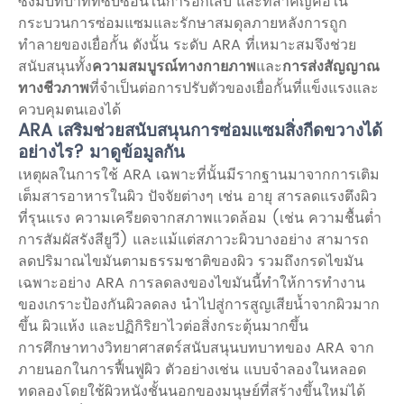
ซึ่งมีบทบาทที่ซับซ้อนในการอักเสบ และที่สำคัญคือใน
กระบวนการซ่อมแซมและรักษาสมดุลภายหลังการถูก
ทำลายของเยื่อกั้น ดังนั้น ระดับ ARA ที่เหมาะสมจึงช่วย
สนับสนุนทั้ง
ความสมบูรณ์ทางกายภาพ
และ
การส่งสัญญาณ
ทางชีวภาพ
ที่จำเป็นต่อการปรับตัวของเยื่อกั้นที่แข็งแรงและ
ควบคุมตนเองได้
ARA เสริมช่วยสนับสนุนการซ่อมแซมสิ่งกีดขวางได้
อย่างไร? มาดูข้อมูลกัน
เหตุผลในการใช้ ARA เฉพาะที่นั้นมีรากฐานมาจากการเติม
เต็มสารอาหารในผิว ปัจจัยต่างๆ เช่น อายุ สารลดแรงตึงผิว
ที่รุนแรง ความเครียดจากสภาพแวดล้อม (เช่น ความชื้นต่ำ
การสัมผัสรังสียูวี) และแม้แต่สภาวะผิวบางอย่าง สามารถ
ลดปริมาณไขมันตามธรรมชาติของผิว รวมถึงกรดไขมัน
เฉพาะอย่าง ARA การลดลงของไขมันนี้ทำให้การทำงาน
ของเกราะป้องกันผิวลดลง นำไปสู่การสูญเสียน้ำจากผิวมาก
ขึ้น ผิวแห้ง และปฏิกิริยาไวต่อสิ่งกระตุ้นมากขึ้น
การศึกษาทางวิทยาศาสตร์สนับสนุนบทบาทของ ARA จาก
ภายนอกในการฟื้นฟูผิว ตัวอย่างเช่น แบบจำลองในหลอด
ทดลองโดยใช้ผิวหนังชั้นนอกของมนุษย์ที่สร้างขึ้นใหม่ได้