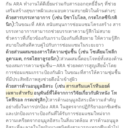
กัน ARA ทำงานได้ดีเยี่ยมร่วมกับสารออกฤทธิ์อื่นๆ ที่ช่วย
เสริมสร้างสุขภาพผิวและมอบความสบายผิวในด้านต่างๆ:
ด้วยสารบรรเทาอาการ (เช่น บิซาโบโลล, กรดไกลซีร์เรติ
นิก):
ในขณะที่ ARA สนับสนุนการซ่อมแซมโครงสร้าง สาร
บรรเทาอาการสามารถช่วยบรรเทาความรู้สึกไม่สบาย
ชั่วคราวที่เกี่ยวข้องกับเกราะป้องกันที่เสียหาย ให้ความรู้สึก
สบายในทันทีควบคู่ไปกับการซ่อมแซมในระยะยาว
ด้วยส่วนผสมของสารให้ความชุ่มชื้น (เช่น โซเดียมโพลีก
ลูตาเมต, กรดไฮยาลูรอนิก):
ส่วนผสมนี้ตอบโจทย์ทั้งสองด้าน
ของสมการความชุ่มชื้น—ARA ช่วยลดการสูญเสียน้ำโดย
การซ่อมแซมเกราะป้องกันผิว ในขณะที่สารให้ความชุ่มชื้น
ที่มีประสิทธิภาพสูงช่วยดึงน้ำเข้าสู่ผิว
ด้วยสารต้านอนุมูลอิสระ (เช่น
สารเสริมแคโรทีนอยด์
เฉพาะสำหรับ
อนุพันธ์ที่ได้จากการวิจัยเกี่ยวกับผิวหนัง โท
โคฟีรอล กรดเฟรูลิก):
สารต้านอนุมูลอิสระมีความสำคัญ
อย่างยิ่งในการปกป้อง ARA ในสูตรจากปฏิกิริยาออกซิเดชัน
และปกป้องเกราะป้องกันที่ได้รับการซ่อมแซมใหม่จาก
ความเครียดจากอนุมูลอิสระในสิ่งแวดล้อม สารต้านอนุมูล
อิสระที่ละลายในไขมันบางชนิดยังสามารถแทรกซึมเข้าไป