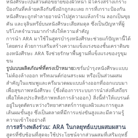
หนังศีรษะเป็นส่วนต่อขยายของผิวหน้า มีโครงสร้างเกราะ
ป้องกันที่คล้ายคลึงกันซึ่งมักถูกละเลย การที่เกราะป้องกัน
หนังศีรษะถูกทำลายอาจนำไปสู่ความแห้งกร้าน ลอกเป็นขุย
คัน และจุลินทรีย์บนหนังศีรษะเสียสมดุล ซึ่งเป็นปัญหาที่ผู้
บริโภคจำนวนมากกำลังให้ความสำคัญ
การนำ ARA มาใช้ในสูตรบำรุงหนังศีรษะช่วยแก้ปัญหานี้ได้
โดยตรง ด้วยการเสริมสร้างความแข็งแรงของชั้นเคราตินข
องหนังศีรษะ ARA จึงช่วยรักษาพื้นฐานที่แข็งแรงของรูขุม
ขน
รูปแบบผลิตภัณฑ์ที่ตรงเป้าหมาย:
เซรั่มบำรุงหนังศีรษะแบบ
ไม่ต้องล้างออก ทรีทเมนต์ก่อนสระผม หรือเป็นส่วนผสม
สำคัญในแชมพูและครีมนวดผมแบบล้างออกที่ออกแบบมา
เพื่อสุขภาพหนังศีรษะ (ซึ่งต้องการระบบการนำส่งที่เสถียร
เพื่อให้คงประสิทธิภาพหลังการล้างออก) สิ่งนี้ทำให้แบรนด์
อยู่ในจุดตัดระหว่างวิทยาศาสตร์การดูแลผิวและการดูแล
เส้นผมขั้นสูง ซึ่งเป็นตลาดที่มีการแข่งขันสูงและมีความรู้
ความเข้าใจอย่างดี
การสร้างพลังร่วม: ARA ในกลยุทธ์แบบผสมผสาน
สูตรที่ซับซ้อนที่สุดจะใช้ประโยชน์จากส่วนผสมที่เสริมฤทธิ์