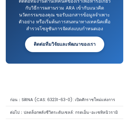
ติดต่อทีมงานด้านเทคนิคของเราเพื่อหารือเกี่ยว
กับวิธีการผสานรวม ARA เข้ากับแนวคิด
นวัตกรรมของคุณ ขอรับเอกสารข้อมูลจำเพาะ
ตัวอย่าง หรือเริ่มต้นการสนทนาทางเทคนิคเพื่อ
สำรวจโซลูชันการจัดส่งแบบกำหนดเอง
ติดต่อทีมวิจัยและพัฒนาของเรา
ก่อน：
SiRNA (CAS: 63231-63-0): เปิดศักราชใหม่แห่งการ
ดูแลผิวและหนังศีรษะอย่างแม่นยำระดับพันธุกรรม
ต่อไป：
ปลดล็อกพลังชีวิตระดับเซลล์: กรดเอ็น-อะเซทิลนิวรามิ
นิก (กรดไซอะลิก) ในสูตรต่อต้านริ้วรอยประสิทธิภาพสูง