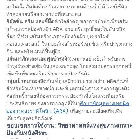
ลงในเนื้อสัมผัสที่คงตัวและบางเบาเหมือนน้ำได้ โดยใช้ตัว
ทำละลายหรือสารพาหะที่เหมาะสม
อิมัลชั่น ครีม และขี้ผึ้ง:
หัวใจสำคัญของการบำบัดเพื่อเสริม
สร้างเกราะป้องกันผิว ARA ช่วยเสริมฤทธิ์ของไขมันชนิด
อื่นๆ ที่ช่วยเสริมสร้างเกราะป้องกันผิว (เซราไมด์
คอเลสเตอรอล) ในมอยส์เจอไรเซอร์เข้มข้น ครีมบำรุงกลาง
คืน และทรีทเมนต์ฟื้นฟูผิว
แผ่นมาส์กและแอมพูลบำรุงผิว:
เหมาะอย่างยิ่งสำหรับการ
บำรุงผิวอย่างเข้มข้นและเฉพาะจุด โดยส่งมอบสารออกฤทธิ์
เข้มข้นที่ช่วยเสริมสร้างเกราะป้องกันผิว
กลุ่มเป้าหมาย:
ผลิตภัณฑ์ดูแลผิวบอบบางแพ้ง่าย ผลิตภัณฑ์
สำหรับผิวแห้ง/ขาดน้ำ และขั้นตอนพื้นฐานของการดูแลผิว
ต่อต้านริ้วรอยที่ต้องการเกราะป้องกันที่แข็งแรงเพื่อเสริม
ประสิทธิภาพของสารออกฤทธิ์อื่นๆ
ศึกษาข้อมูลทางเทคนิค
ของกรดอะราคิโดนิก (ARA)
เพื่อดูรายละเอียดเพิ่มเติม
เกี่ยวกับสูตรผลิตภัณฑ์
ขอบเขตการใช้งาน: วิทยาศาสตร์แห่งสุขภาพเกราะ
ป้องกันหนังศีรษะ