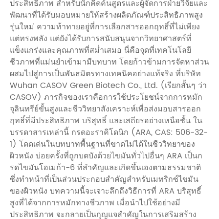
ประสิทธิภาพ สำหรับนักคิดค้นสูตรและผู้จัดการฝ่ายวิจัยและ
พัฒนาที่ได้รับมอบหมายให้สร้างผลิตภัณฑ์ประสิทธิภาพสูง
รุ่นใหม่ ความท้าทายอยู่ที่การเลือกสารออกฤทธิ์ที่ไม่เพียง
แต่ทรงพลัง แต่ยังได้รับการสนับสนุนจากวิทยาศาสตร์ที่
แข็งแกร่งและคุณภาพที่สม่ำเสมอ นี่คือจุดที่เทคโนโลยี
ชีวภาพที่แม่นยำเข้ามามีบทบาท โดยก้าวข้ามการจัดหาส่วน
ผสมไปสู่การเป็นพันธมิตรทางเทคนิคอย่างแท้จริง ที่บริษัท
Wuhan CASOV Green Biotech Co., Ltd. (เรียกสั้นๆ ว่า
CASOV) ภารกิจของเราคือการใช้ประโยชน์จากการหมัก
จุลินทรีย์ขั้นสูงและชีววิทยาสังเคราะห์เพื่อส่งมอบสารออก
ฤทธิ์ที่มีประสิทธิภาพ บริสุทธิ์ และเสถียรอย่างเหนือชั้น ใน
บรรดาสารเหล่านี้ กรดอะราคิโดนิก (ARA, CAS: 506-32-
1) โดดเด่นในบทบาทพื้นฐานที่ขาดไม่ได้ในชีววิทยาของ
ผิวหนัง บ่อยครั้งที่ถูกบดบังด้วยไขมันทั่วไปอื่นๆ ARA เป็นก
รดไขมันโอเมก้า-6 ที่สำคัญและเกิดขึ้นเองตามธรรมชาติ
ซึ่งทำหน้าที่เป็นส่วนประกอบสำคัญสำหรับเมทริกซ์ไขมัน
ของผิวหนัง บทความนี้จะเจาะลึกถึงวิธีการที่ ARA บริสุทธิ์
สูงที่ได้จากการหมักทางชีวภาพ เมื่อนำไปใช้อย่างมี
ประสิทธิภาพ จะกลายเป็นกุญแจสำคัญในการเสริมสร้าง