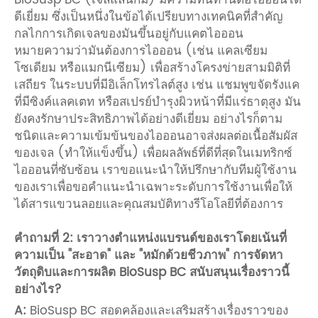
ดีเยี่ยม ซึ่งเป็นหนึ่งในข้อได้เปรียบทางเทคนิคที่สำคัญ
กลไกการเกิดเจลของมันขึ้นอยู่กับแคตไอออน
หมายความว่ามันต้องการไอออน (เช่น แคลเซียม
โซเดียม หรือแมกนีเซียม) เพื่อสร้างโครงข่ายสามมิติที่
เสถียร ในระบบที่มีอิเล็กโทรไลต์สูง เช่น แชมพูขจัดรังแค
ที่มีซิงค์แลคเตท หรือสเปรย์บำรุงผิวหน้าที่มีแร่ธาตุสูง มัน
ยังคงรักษาประสิทธิภาพได้อย่างดีเยี่ยม อย่างไรก็ตาม
ชนิดและความเข้มข้นของไอออนอาจส่งผลต่อเนื้อสัมผัส
ของเจล (ทำให้แข็งขึ้น) เพื่อผลลัพธ์ที่ดีที่สุดในเมทริกซ์
ไอออนที่ซับซ้อน เราขอแนะนำให้ปรึกษากับทีมผู้ใช้งาน
ของเราเพื่อขอคำแนะนำเฉพาะระดับการใช้งานเพื่อให้
ได้สารแขวนลอยและคุณสมบัติทางรีโอโลยีที่ต้องการ
คำถามที่ 2: เราวางตำแหน่งแบรนด์ของเราโดยเน้นที่
ความเป็น "สะอาด" และ "หมักด้วยชีวภาพ" การจัดหา
วัตถุดิบและการผลิต BioSusp BC สนับสนุนเรื่องราวนี้
อย่างไร?
A:
BioSusp BC สอดคล้องและเสริมสร้างเรื่องราวของ