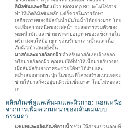
อิมัลชันและครีม:
แม้ว่า BioSusp BC จะไม่ใช่สาร
ทำให้เกิดอิมัลชันหลัก แต่ก็ช่วยในการรักษา
เสถียรภาพของอิมัลชันน้ำมันในน้ำได้อย่างมาก โดย
จะเพิ่มความหนืดของเฟสน้ำ ชะลอการรวมตัวของ
หยดน้ำมัน และช่วยกระจายอนุภาคของแข็งภายใน
ครีม ส่งผลให้มีอายุการเก็บรักษานานขึ้นและเนื้อ
สัมผัสสม่ำเสมอยิ่งขึ้น
มาสก์และมาสก์ลอกผิว:
สำหรับมาสก์แบบล้างออก
หรือมาสก์ลอกผิว คุณสมบัติที่ทำให้เนื้อมาสก์บางลง
เมื่อสัมผัสกับอากาศจะช่วยให้ทาได้ง่ายและ
สม่ำเสมอจากกระปุก ในขณะที่โครงสร้างแบบเจลจะ
ช่วยให้มาสก์คงอยู่บนผิวเป็นชั้นบางๆ โดยไม่หยดลง
มา
ผลิตภัณฑ์ดูแลเส้นผมและผิวกาย: นอกเหนือ
จากการเพิ่มความหนาของเส้นผมแบบ
ธรรมดา
แชมพูและผลิตภัณฑ์อาบน้ำ:
ช่วยให้สารแขวนลอยที่