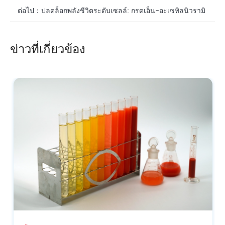
ออกฤทธิ์ทางชีวภาพรุ่นใหม่เพื่อการดูแลผิวอย่างแม่นยำและต่อ
ต่อไป：
ปลดล็อกพลังชีวิตระดับเซลล์: กรดเอ็น-อะเซทิลนิวรามิ
ต้านริ้วรอย
นิก (กรดไซอะลิก) ในสูตรต่อต้านริ้วรอยประสิทธิภาพสูง
ข่าวที่เกี่ยวข้อง