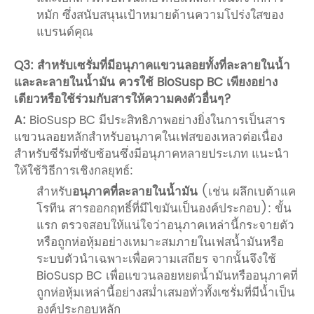
หมัก ซึ่งสนับสนุนเป้าหมายด้านความโปร่งใสของ
แบรนด์คุณ
Q3: สำหรับเซรั่มที่มีอนุภาคแขวนลอยทั้งที่ละลายในน้ำ
และละลายในน้ำมัน ควรใช้ BioSusp BC เพียงอย่าง
เดียวหรือใช้ร่วมกับสารให้ความคงตัวอื่นๆ?
A:
BioSusp BC มีประสิทธิภาพอย่างยิ่งในการเป็นสาร
แขวนลอยหลักสำหรับอนุภาคในเฟสของเหลวต่อเนื่อง
สำหรับซีรัมที่ซับซ้อนซึ่งมีอนุภาคหลายประเภท แนะนำ
ให้ใช้วิธีการเชิงกลยุทธ์:
สำหรับ
อนุภาคที่ละลายในน้ำมัน
(เช่น ผลึกเบต้าแค
โรทีน สารออกฤทธิ์ที่มีไขมันเป็นองค์ประกอบ): ขั้น
แรก ตรวจสอบให้แน่ใจว่าอนุภาคเหล่านี้กระจายตัว
หรือถูกห่อหุ้มอย่างเหมาะสมภายในเฟสน้ำมันหรือ
ระบบตัวนำเฉพาะเพื่อความเสถียร จากนั้นจึงใช้
BioSusp BC เพื่อแขวนลอยหยดน้ำมันหรืออนุภาคที่
ถูกห่อหุ้มเหล่านี้อย่างสม่ำเสมอทั่วทั้งเซรั่มที่มีน้ำเป็น
องค์ประกอบหลัก