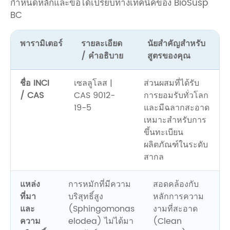
กำหนดหลักและข้อได้เปรียบทางเทคนิคของ BioSusp
BC
พารามิเตอร์
รายละเอียด
นัยสำคัญสำหรับ
/ คำอธิบาย
สูตรของคุณ
ชื่อ INCI
เซลลูโลส |
ส่วนผสมที่ได้รับ
/ CAS
CAS 9012-
การยอมรับทั่วโลก
19-5
และมีฉลากสะอาด
เหมาะสำหรับการ
ขึ้นทะเบียน
ผลิตภัณฑ์ในระดับ
สากล
แหล่ง
การหมักที่มีความ
สอดคล้องกับ
ที่มา
บริสุทธิ์สูง
หลักการความ
และ
(Sphingomonas
งามที่สะอาด
ความ
elodea) ไม่ได้มา
(Clean