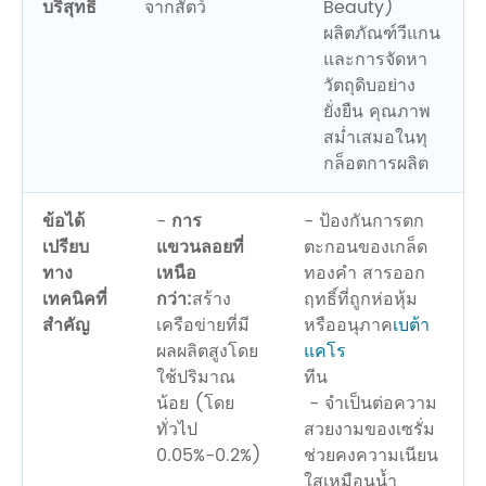
บริสุทธิ์
จากสัตว์
Beauty)
ผลิตภัณฑ์วีแกน
และการจัดหา
วัตถุดิบอย่าง
ยั่งยืน คุณภาพ
สม่ำเสมอในทุ
กล็อตการผลิต
ข้อได้
-
การ
- ป้องกันการตก
เปรียบ
แขวนลอยที่
ตะกอนของเกล็ด
ทาง
เหนือ
ทองคำ สารออก
เทคนิคที่
กว่า:
สร้าง
ฤทธิ์ที่ถูกห่อหุ้ม
สำคัญ
เครือข่ายที่มี
หรืออนุภาค
เบต้า
ผลผลิตสูงโดย
แคโร
ใช้ปริมาณ
ทีน
น้อย (โดย
- จำเป็นต่อความ
ทั่วไป
สวยงามของเซรั่ม
0.05%-0.2%)
ช่วยคงความเนียน
ใสเหมือนน้ำ