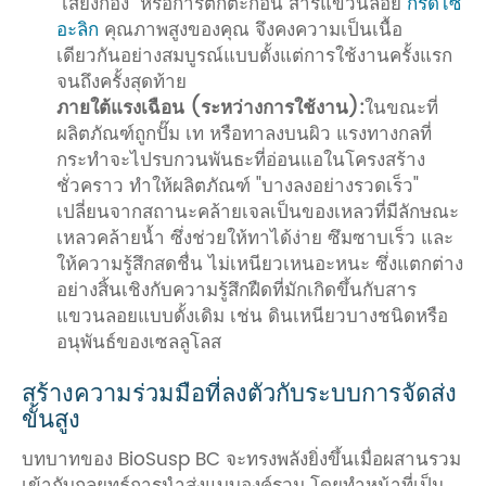
"เสียงก้อง" หรือการตกตะกอน สารแขวนลอย
กรดไซ
อะลิก
คุณภาพสูงของคุณ จึงคงความเป็นเนื้อ
เดียวกันอย่างสมบูรณ์แบบตั้งแต่การใช้งานครั้งแรก
จนถึงครั้งสุดท้าย
ภายใต้แรงเฉือน (ระหว่างการใช้งาน):
ในขณะที่
ผลิตภัณฑ์ถูกปั๊ม เท หรือทาลงบนผิว แรงทางกลที่
กระทำจะไปรบกวนพันธะที่อ่อนแอในโครงสร้าง
ชั่วคราว ทำให้ผลิตภัณฑ์ "บางลงอย่างรวดเร็ว"
เปลี่ยนจากสถานะคล้ายเจลเป็นของเหลวที่มีลักษณะ
เหลวคล้ายน้ำ ซึ่งช่วยให้ทาได้ง่าย ซึมซาบเร็ว และ
ให้ความรู้สึกสดชื่น ไม่เหนียวเหนอะหนะ ซึ่งแตกต่าง
อย่างสิ้นเชิงกับความรู้สึกฝืดที่มักเกิดขึ้นกับสาร
แขวนลอยแบบดั้งเดิม เช่น ดินเหนียวบางชนิดหรือ
อนุพันธ์ของเซลลูโลส
สร้างความร่วมมือที่ลงตัวกับระบบการจัดส่ง
ขั้นสูง
บทบาทของ BioSusp BC จะทรงพลังยิ่งขึ้นเมื่อผสานรวม
เข้ากับกลยุทธ์การนำส่งแบบองค์รวม โดยทำหน้าที่เป็น