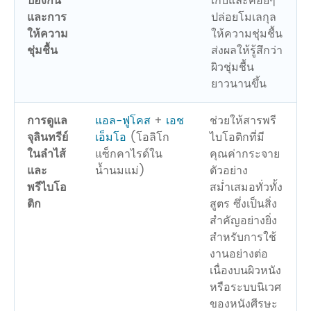
ป้องกัน
เก็บและค่อยๆ
และการ
ปล่อยโมเลกุล
ให้ความ
ให้ความชุ่มชื้น
ชุ่มชื้น
ส่งผลให้รู้สึกว่า
ผิวชุ่มชื้น
ยาวนานขึ้น
การดูแล
แอล-ฟูโคส
+
เอช
ช่วยให้สารพรี
จุลินทรีย์
เอ็มโอ
(โอลิโก
ไบโอติกที่มี
ในลำไส้
แซ็กคาไรด์ใน
คุณค่ากระจาย
และ
น้ำนมแม่)
ตัวอย่าง
พรีไบโอ
สม่ำเสมอทั่วทั้ง
ติก
สูตร ซึ่งเป็นสิ่ง
สำคัญอย่างยิ่ง
สำหรับการใช้
งานอย่างต่อ
เนื่องบนผิวหนัง
หรือระบบนิเวศ
ของหนังศีรษะ