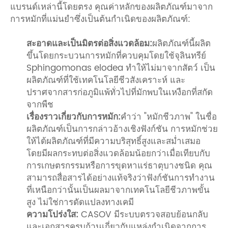
แบรนด์เหล่านี้โดยตรง คุณค่าหลักของผลิตภัณฑ์มาจาก
การหมักที่แม่นยำซึ่งเป็นต้นกำเนิดของผลิตภัณฑ์:
สะอาดและเป็นมิตรต่อสิ่งแวดล้อม:
ผลิตภัณฑ์นี้ผลิต
ขึ้นโดยกระบวนการหมักที่ควบคุมโดยใช้จุลินทรีย์
Sphingomonas elodea ทำให้ไม่มาจากสัตว์ เป็น
ผลิตภัณฑ์ที่ใช้เทคโนโลยีชีวสังเคราะห์ และ
ปราศจากสารก่อภูมิแพ้ทั่วไปที่มักพบในเหงือกที่สกัด
จากพืช
เรื่องราวเกี่ยวกับการหมัก:
คำว่า "หมักชีวภาพ" ในชื่อ
ผลิตภัณฑ์เป็นการกล่าวอ้างเชิงฟังก์ชัน การหมักช่วย
ให้ได้ผลิตภัณฑ์ที่มีความบริสุทธิ์สูงและสม่ำเสมอ
โดยมีผลกระทบต่อสิ่งแวดล้อมน้อยกว่าเมื่อเทียบกับ
การเกษตรกรรมหรือการขุดหาแร่ธาตุบางชนิด คุณ
สามารถสื่อสารได้อย่างแท้จริงว่าฟังก์ชันการทำงาน
ที่เหนือกว่านั้นเป็นผลมาจากเทคโนโลยีชีวภาพขั้น
สูง ไม่ใช่การดัดแปลงทางเคมี
ความโปร่งใส:
CASOV มีระบบตรวจสอบย้อนกลับ
และเอกสารครบถ้วนเกี่ยวกับแหล่งกำเนิดจากการ