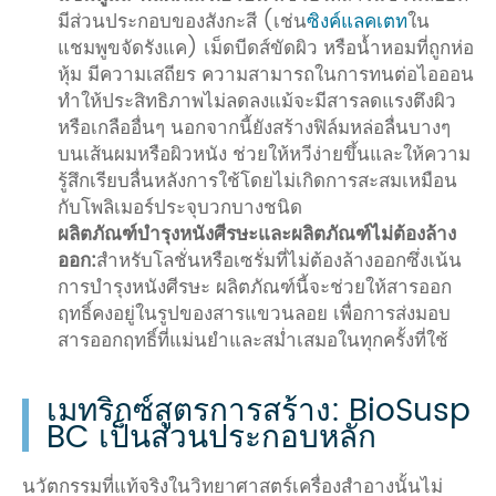
มีส่วนประกอบของสังกะสี (เช่น
ซิงค์แลคเตท
ใน
แชมพูขจัดรังแค) เม็ดบีดส์ขัดผิว หรือน้ำหอมที่ถูกห่อ
หุ้ม มีความเสถียร ความสามารถในการทนต่อไอออน
ทำให้ประสิทธิภาพไม่ลดลงแม้จะมีสารลดแรงตึงผิว
หรือเกลืออื่นๆ นอกจากนี้ยังสร้างฟิล์มหล่อลื่นบางๆ
บนเส้นผมหรือผิวหนัง ช่วยให้หวีง่ายขึ้นและให้ความ
รู้สึกเรียบลื่นหลังการใช้โดยไม่เกิดการสะสมเหมือน
กับโพลิเมอร์ประจุบวกบางชนิด
ผลิตภัณฑ์บำรุงหนังศีรษะและผลิตภัณฑ์ไม่ต้องล้าง
ออก:
สำหรับโลชั่นหรือเซรั่มที่ไม่ต้องล้างออกซึ่งเน้น
การบำรุงหนังศีรษะ ผลิตภัณฑ์นี้จะช่วยให้สารออก
ฤทธิ์คงอยู่ในรูปของสารแขวนลอย เพื่อการส่งมอบ
สารออกฤทธิ์ที่แม่นยำและสม่ำเสมอในทุกครั้งที่ใช้
เมทริกซ์สูตรการสร้าง: BioSusp
BC เป็นส่วนประกอบหลัก
นวัตกรรมที่แท้จริงในวิทยาศาสตร์เครื่องสำอางนั้นไม่