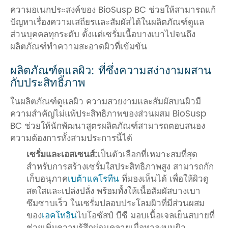
ความอเนกประสงค์ของ BioSusp BC ช่วยให้สามารถแก้
ปัญหาเรื่องความเสถียรและสัมผัสได้ในผลิตภัณฑ์ดูแล
ส่วนบุคคลทุกระดับ ตั้งแต่เซรั่มเนื้อบางเบาไปจนถึง
ผลิตภัณฑ์ทำความสะอาดผิวที่เข้มข้น
ผลิตภัณฑ์ดูแลผิว: ที่ซึ่งความสง่างามผสาน
กับประสิทธิภาพ
ในผลิตภัณฑ์ดูแลผิว ความสวยงามและสัมผัสบนผิวมี
ความสำคัญไม่แพ้ประสิทธิภาพของส่วนผสม BioSusp
BC ช่วยให้นักพัฒนาสูตรผลิตภัณฑ์สามารถตอบสนอง
ความต้องการทั้งสามประการนี้ได้
เซรั่มและเอสเซนส์:
เป็นตัวเลือกที่เหมาะสมที่สุด
สำหรับการสร้างเซรั่มใสประสิทธิภาพสูง สามารถกัก
เก็บอนุภาค
เบต้าแคโรทีน
ที่มองเห็นได้ เพื่อให้ผิวดู
สดใสและเปล่งปลั่ง พร้อมทั้งให้เนื้อสัมผัสบางเบา
ซึมซาบเร็ว ในเซรั่มปลอบประโลมผิวที่มีส่วนผสม
ของ
เอคโทอิน
ไบโอซัสป์ บีซี มอบเนื้อเจลเย็นสบายที่
ช่วยเพิ่มความรู้สึกผ่อนคลายเมื่อทาลงบนผิว