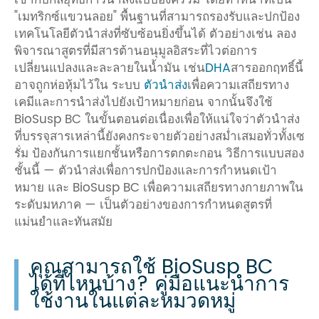
"เมทริกซ์แขวนลอย" พื้นฐานที่สามารถรองรับและปกป้อง
เทคโนโลยีตัวนำส่งที่ซับซ้อนยิ่งขึ้นได้ ตัวอย่างเช่น ลอง
พิจารณาสูตรที่มีสารต้านอนุมูลอิสระที่ไวต่อการ
เปลี่ยนแปลงและละลายในน้ำมัน เช่น
DHA
สารออกฤทธิ์นี้
อาจถูกห่อหุ้มไว้ใน ระบบ
ตัวนำส่ง
เพื่อความเสถียรทาง
เคมีและการนำส่งไปยังเป้าหมายก่อน จากนั้นจึงใช้
BioSusp BC ในขั้นตอนต่อเนื่องเพื่อให้แน่ใจว่าตัวนำส่ง
ที่บรรจุสารเหล่านี้ยังคงกระจายตัวอย่างสม่ำเสมอทั่วทั้งเซ
รั่ม ป้องกันการแยกชั้นหรือการตกตะกอน วิธีการแบบสอง
ชั้นนี้ — ตัวนำส่งเพื่อการปกป้องและการกำหนดเป้า
หมาย และ BioSusp BC เพื่อความเสถียรทางกายภาพใน
ระดับมหภาค — เป็นตัวอย่างของการกำหนดสูตรที่
แม่นยำและทันสมัย
คุณสามารถใช้ BioSusp BC
ได้ที่ไหนบ้าง? คู่มือแนะนำการ
ใช้งานในแต่ละหมวดหมู่