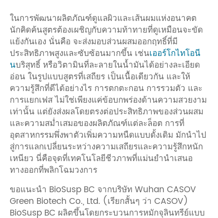
ในการพัฒนาผลิตภัณฑ์ดูแลผิวและเส้นผมแห่งอนาคต
นักคิดค้นสูตรต้องเผชิญกับความท้าทายที่ดูเหมือนจะขัด
แย้งกันเอง นั่นคือ จะส่งมอบส่วนผสมออกฤทธิ์ที่มี
ประสิทธิภาพสูงและซับซ้อนมากขึ้น เช่น
เออร์โกไทโอนี
น
บริสุทธิ์ หรือวิตามินที่ละลายในน้ำมันได้อย่างละเอียด
อ่อน ในรูปแบบสูตรที่เสถียร เป็นเนื้อเดียวกัน และให้
ความรู้สึกที่ดีได้อย่างไร การตกตะกอน การรวมตัว และ
การแยกเฟส ไม่ใช่เพียงแค่ข้อบกพร่องด้านความสวยงาม
เท่านั้น แต่ยังส่งผลโดยตรงต่อประสิทธิภาพของส่วนผสม
และความสม่ำเสมอของผลิตภัณฑ์แต่ละล็อต การที่
อุตสาหกรรมพึ่งพาตัวเพิ่มความหนืดแบบดั้งเดิม มักนำไป
สู่การแลกเปลี่ยนระหว่างความเสถียรและความรู้สึกหนัก
เหนียว นี่คือจุดที่เทคโนโลยีชีวภาพที่แม่นยำนำเสนอ
ทางออกที่พลิกโฉมวงการ
ขอแนะนำ BioSusp BC จากบริษัท Wuhan CASOV
Green Biotech Co., Ltd. (เรียกสั้นๆ ว่า CASOV)
BioSusp BC ผลิตขึ้นโดยกระบวนการหมักจุลินทรีย์แบบ