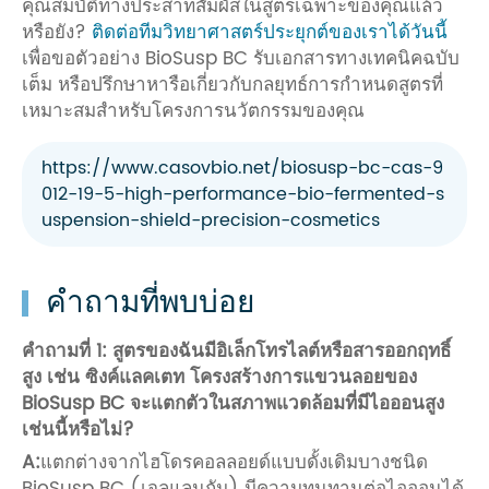
คุณสมบัติทางประสาทสัมผัสในสูตรเฉพาะของคุณแล้ว
หรือยัง?
ติดต่อทีมวิทยาศาสตร์ประยุกต์ของเราได้วันนี้
เพื่อขอตัวอย่าง BioSusp BC รับเอกสารทางเทคนิคฉบับ
เต็ม หรือปรึกษาหารือเกี่ยวกับกลยุทธ์การกำหนดสูตรที่
เหมาะสมสำหรับโครงการนวัตกรรมของคุณ
https://www.casovbio.net/biosusp-bc-cas-9
012-19-5-high-performance-bio-fermented-s
uspension-shield-precision-cosmetics
คำถามที่พบบ่อย
คำถามที่ 1: สูตรของฉันมีอิเล็กโทรไลต์หรือสารออกฤทธิ์
สูง เช่น ซิงค์แลคเตท โครงสร้างการแขวนลอยของ
BioSusp BC จะแตกตัวในสภาพแวดล้อมที่มีไอออนสูง
เช่นนี้หรือไม่?
A:
แตกต่างจากไฮโดรคอลลอยด์แบบดั้งเดิมบางชนิด
BioSusp BC (เจลแลนกัม) มีความทนทานต่อไอออนได้