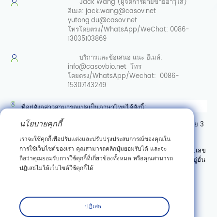
Jack Wang (ผู้จัดการฝ่ายขายอาวุโส)
อีเมล:
jack.wang@casov.net
yutong.du@casov.net
โทรโดยตรง/WhatsApp/WeChat:
0086-
13035103869
บริการและข้อเสนอ
แนะ อีเมล์:
info@casovbio.net
โทร
โดยตรง/WhatsApp/Wechat:
0086-
15307143249
ที่อยู่ดังกล่าวสามารถแปลเป็นภาษาไทยได้ดังนี้:
นโยบายคุกกี้
ศูนย์นวัตกรรมชีววิทยาสังเคราะห์อู่ฮั่น เลขที่ 89 ถนนเกาเค่อหยวนสาย 3
เขตพัฒนาสินเชื่อเทคโนโลยีใหม่ตงหู อู่ฮั่น มณฑลหูเป่ย์
เราจะใช้คุกกี้เพื่อปรับแต่งและปรับปรุงประสบการณ์ของคุณใน
การใช้เว็บไซต์ของเรา คุณสามารถคลิกปุ่มยอมรับได้ และจะ
หรืออาจเขียนแบบมีลำดับที่อยู่ตามแบบไทย (จากเล็กไปใหญ่) ได้เป็น:
เลข
ถือว่าคุณยอมรับการใช้คุกกี้ที่เกี่ยวข้องทั้งหมด หรือคุณสามารถ
ที่ 89 ถนนเกาเค่อหยวนสาย 3 เขตพัฒนาสินเชื่อเทคโนโลยีใหม่ตงหู อู่ฮั่น
ปฏิเสธไม่ให้เว็บไซต์ใช้คุกกี้ได้
มณฑลหูเป่ย์ ศูนย์นวัตกรรมชีววิทยาสังเคราะห์อู่ฮั่น
สมัครสมาชิก
ปฏิเสธ