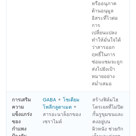
หรืออนุภาค
ต้านอนุมูล
อิสระที่ไวต่อ
การ
เปลี่ยนแปลง
ทำให้มั่นใจได้
ว่าสารออก
ฤทธิ์ในการ
ซ่อมแซมจะถูก
ส่งไปยังเป้า
หมายอย่าง
สม่ำเสมอ
การเสริม
GABA
+
โซเดียม
สร้างฟิล์มไฮ
ความ
โพลีกลูตาเมต
+
โดรเจลที่ไม่ปิด
แข็งแกร่ง
สารอะนาล็อกของ
กั้นรูขุมขนและ
ของ
เซราไมด์
คงอยู่บน
กำแพง
ผิวหนัง ช่วยกัก