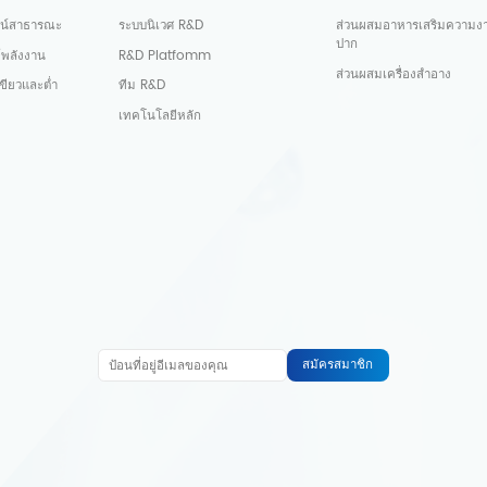
น์สาธารณะ
ระบบนิเวศ R&D
ส่วนผสมอาหารเสริมความง
ปาก
์พลังงาน
R&D Platfomm
ส่วนผสมเครื่องสำอาง
ขียวและต่ำ
ทีม R&D
เทคโนโลยีหลัก
สมัครสมาชิก