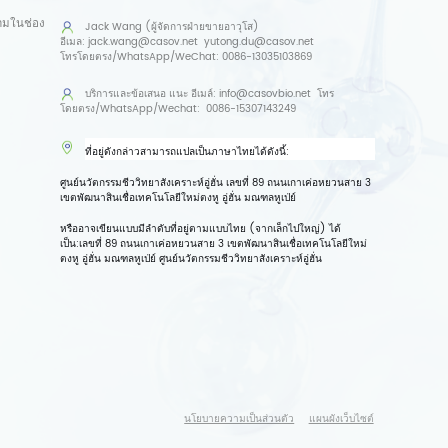
ามในช่อง
Jack Wang (ผู้จัดการฝ่ายขายอาวุโส)
อีเมล:
jack.wang@casov.net
yutong.du@casov.net
โทรโดยตรง/WhatsApp/WeChat:
0086-13035103869
บริการและข้อเสนอ
แนะ อีเมล์:
info@casovbio.net
โทร
โดยตรง/WhatsApp/Wechat:
0086-15307143249
ที่อยู่ดังกล่าวสามารถแปลเป็นภาษาไทยได้ดังนี้:
ศูนย์นวัตกรรมชีววิทยาสังเคราะห์อู่ฮั่น เลขที่ 89 ถนนเกาเค่อหยวนสาย 3
เขตพัฒนาสินเชื่อเทคโนโลยีใหม่ตงหู อู่ฮั่น มณฑลหูเป่ย์
หรืออาจเขียนแบบมีลำดับที่อยู่ตามแบบไทย (จากเล็กไปใหญ่) ได้
เป็น:
เลขที่ 89 ถนนเกาเค่อหยวนสาย 3 เขตพัฒนาสินเชื่อเทคโนโลยีใหม่
ตงหู อู่ฮั่น มณฑลหูเป่ย์ ศูนย์นวัตกรรมชีววิทยาสังเคราะห์อู่ฮั่น
นโยบายความเป็นส่วนตัว
แผนผังเว็บไซต์