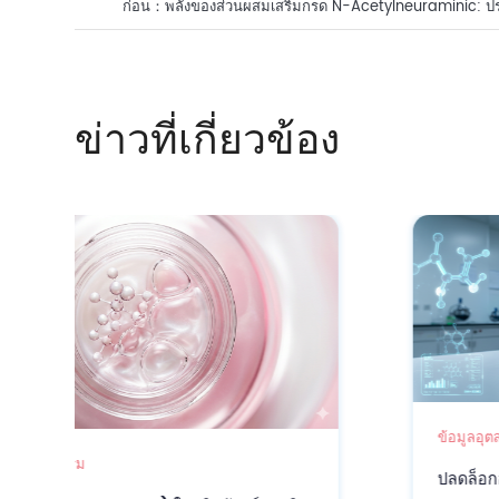
ก่อน：
พลังของส่วนผสมเสริมกรด N-Acetylneuraminic: 
อาลิกเพื่อความงาม
ข่าวที่เกี่ยวข้อง
ข้อมูลอุตสาหกรรม
ปลดล็อกอนาคตแห่งความงามที่แม่นยำ: siRNA