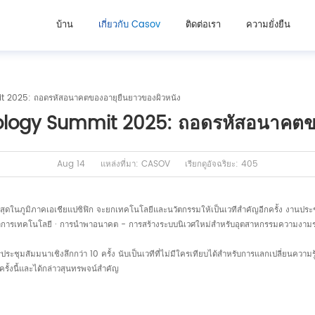
บ้าน
เกี่ยวกับ Casov
ติดต่อเรา
ความยั่งยืน
 2025: ถอดรหัสอนาคตของอายุยืนยาวของผิวหนัง
ology Summit 2025: ถอดรหัสอนาคตขอ
Aug 14
แหล่งที่มา: CASOV
เรียกดูอัจฉริยะ: 405
นภูมิภาคเอเชียแปซิฟิก จะยกเทคโนโลยีและนวัตกรรมให้เป็นเวทีสำคัญอีกครั้ง งานประชุมอ
รเทคโนโลยี · การนำพาอนาคต - การสร้างระบบนิเวศใหม่สำหรับอุตสาหกรรมความงามร่วมกัน
ารประชุมสัมมนาเชิงลึกกว่า 10 ครั้ง นับเป็นเวทีที่ไม่มีใครเทียบได้สำหรับการแลกเปลี่ยนควา
ชุมครั้งนี้และได้กล่าวสุนทรพจน์สำคัญ