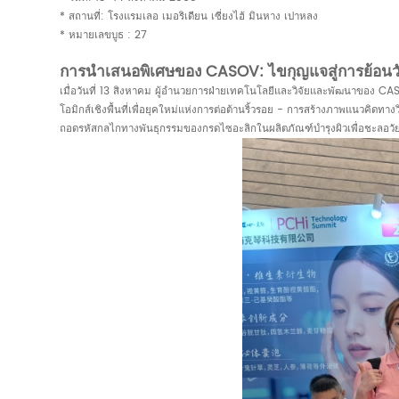
* สถานที่: โรงแรมเลอ เมอริเดียน เซี่ยงไฮ้ มินหาง เปาหลง
* หมายเลขบูธ : 27
การนำเสนอพิเศษของ CASOV: ไขกุญแจสู่การย้อนว
เมื่อวันที่ 13 สิงหาคม ผู้อำนวยการฝ่ายเทคโนโลยีและวิจัยและพัฒนาของ CAS
โอมิกส์เชิงพื้นที่เพื่อยุคใหม่แห่งการต่อต้านริ้วรอย - การสร้างภาพแนวคิดทางว
ถอดรหัสกลไกทางพันธุกรรมของกรดไซอะลิกในผลิตภัณฑ์บำรุงผิวเพื่อชะลอวั