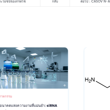
ประโยชน์ของกรดไซ
กลับ
ต่อไป：
CASOV N-Ac
OIGTTALGENE.AI siRN