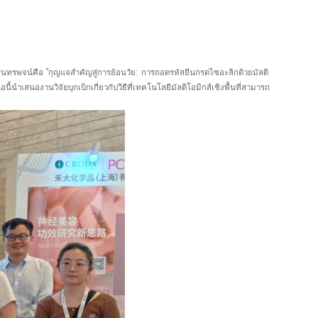
ุนทรพจน์คือ "กุญแจสำคัญสู่การย้อนวัย: การถอดรหัสยีนกรดไซอะลิกด้วยมัลติ
้นำเสนองานวิจัยบุกเบิกเกี่ยวกับวิธีที่เทคโนโลยีมัลติโอมิกส์เชิงพื้นที่สามารถ