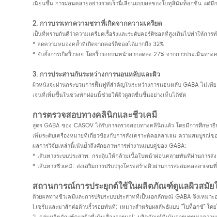
เนียนขึ้น การผ่อนคลายอย่างรวดเร็วนี้เลียนแบบผลของโบทูลินัมท็อกซิน แต่ม
2. การบรรเทาความชราที่เกิดจากความเครียด
เป็นที่ทราบกันดีว่าความเครียดเรื้อรังและระดับคอร์ติซอลที่สูงเกินไปทำให้
* ลดความหมองคล้ำที่เกิดจากคอร์ติซอลได้มากถึง 32%
* ยับยั้งการเกิดริ้วรอย โดยริ้วรอยบนหน้าผากลดลง 27% จากการประเมินทางค
3. การประสานกันระหว่างการนอนหลับและผิว
ผิวหนังจะผ่านกระบวนการฟื้นฟูที่สำคัญในระหว่างการนอนหลับ GABA ไม่เพียงแต
เจนที่เพิ่มขึ้นในช่วงพักผ่อนนี้ช่วยให้ผิวดูสดชื่นขึ้นอย่างเห็นได้ชัด
การตรวจสอบทางคลินิกและชีวเคมี
สูตร GABA ของ CASOV ได้รับการตรวจสอบทางคลินิกแล้ว โดยมีการศึกษายื
เพิ่มระดับเครื่องหมายที่เกี่ยวข้องกับการสังเคราะห์คอลลาเจน ความสมบูรณ์ขอ
ผลการวิจัยเหล่านี้เน้นย้ำถึงศักยภาพการทำงานแบบคู่ของ GABA:
* เส้นทางระบบประสาท: กระตุ้นให้กล้ามเนื้อใบหน้าผ่อนคลายทันทีผ่านการส
* เส้นทางชีวเคมี: ส่งเสริมการปรับปรุงโครงสร้างผิวผ่านการสะสมคอลลาเจนที่เพ
สถานการณ์การประยุกต์ใช้ในผลิตภัณฑ์ดูแลผิวสมัยใ
ด้วยผลทางชีวเคมีและการปรับระบบประสาทที่เป็นเอกลักษณ์ GABA จึงเหมาะอย
1.เซรั่มและมาส์กต่อต้านริ้วรอยทันที: เหมาะสำหรับผลลัพธ์แบบ "โบท็อกซ์" โดย