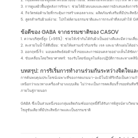
2. กลุ่มผลิตภัณฑ์ดูแลผิวที่เน้นเรื่องอารมณ์: ผลิตภัณฑ์ที่เน้นการบรรเทาคว
3. การดูแลผิวฟื้นฟูหลังการรักษา: ช่วยให้ผิวสงบลงและลดการอักเสบหลังการร
4. กิจวัตรต่อต้านวัยที่กระตุ้นการสร้างคอลลาเจน: ผลิตภัณฑ์เสริมที่มีประสิท
5. สูตรสำหรับผิวแพ้ง่าย: โปรไฟล์ตามธรรมชาติและการกระทำที่สงบทำให้ 
ข้อดีของ GABA จากธรรมชาติของ CASOV
1. ความบริสุทธิ์สูง (≥98%): ช่วยให้เข้ากันได้กับผิวเป็นอย่างดีและมีความเสี่
2. ละลายในน้ำได้ดีเยี่ยม: ช่วยให้ผสานเข้ากับเซรั่ม เจล และมาส์กแผ่นได้อย่า
3. ออกฤทธิ์เร็ว: มอบผลลัพธ์ต่อต้านริ้วรอยและการผ่อนคลายอย่างเห็นได้ชัด
4. ขับเคลื่อนโดยวิทยาศาสตร์: รองรับโดยข้อมูลในห้องปฏิบัติการและทางคล
บทสรุป: การริเริ่มการทำงานร่วมกันระหว่างจิตใจแล
การค้นพบคุณประโยชน์เฉพาะที่ของกรดแกมมา-อะมิโนบิวทิริกถือเป็นความก้าว
เหนือกว่าแนวทางเครื่องสำอางแบบเดิม ไม่ว่าจะเป็นการลดเลือนริ้วรอยทันที
ภายในสู่ภายนอก
GABA ซึ่งเป็นส่วนหนึ่งของกลุ่มผลิตภัณฑ์ออกฤทธิ์ที่ได้รับการพิสูจน์ท
โซลูชันเดียวที่มีประสิทธิภาพและเป็นธรรมชาติ