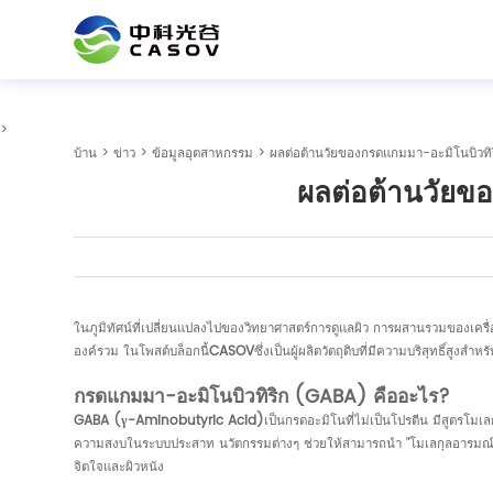
>
บ้าน
>
ข่าว
>
ข้อมูลอุตสาหกรรม
> ผลต่อต้านวัยของกรดแกมมา-อะมิโนบิวทิ
ผลต่อต้านวัยข
ในภูมิทัศน์ที่เปลี่ยนแปลงไปของวิทยาศาสตร์การดูแลผิว การผสานรวมของเครื
องค์รวม ในโพสต์บล็อกนี้
CASOV
ซึ่งเป็นผู้ผลิตวัตถุดิบที่มีความบริสุทธิ์ส
กรดแกมมา-อะมิโนบิวทิริก (GABA) คืออะไร?
GABA (γ-Aminobutyric Acid)
เป็นกรดอะมิโนที่ไม่เป็นโปรตีน มีสูตรโ
ความสงบในระบบประสาท นวัตกรรมต่างๆ ช่วยให้สามารถนำ "โมเลกุลอารมณ์" มาใ
จิตใจและผิวหนัง