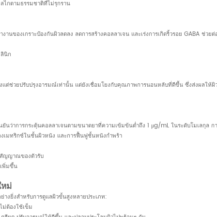
ีกลไกตามธรรมชาติที่ไม่รุกราน
การทำงานของเกราะป้องกันผิวลดลง ลดการสร้างคอลลาเจน และเร่งการเกิดริ้วรอย GABA ช่วยต่อต
ลินิก
่ช่วยปรับปรุงอารมณ์เท่านั้น แต่ยังเชื่อมโยงกับคุณภาพการนอนหลับที่ดีขึ้น ซึ่งส่งผลให้
นยันว่าการกระตุ้นคอลลาเจนตามขนาดยาที่ความเข้มข้นต่ำถึง 1 μg/mL ในระดับโมเลกุล 
งเมทริกซ์ในชั้นผิวหนัง และการฟื้นฟูชั้นหนังกำพร้า
่งสัญญาณของตัวรับ
ิ่มขึ้น
หม่
่างยิ่งสำหรับการดูแลผิวขั้นสูงหลายประเภท:
ไม่ต้องใช้เข็ม