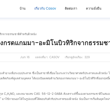
บ้าน
เกี่ยวกับ Casov
ติดต่อเรา
ความยั่งยืน
ริกจากธรรมชาติสำหรับผิวหนัง
องกรดแกมมา-อะมิโนบิวทิริกจากธรรมชาต
Jun 16
แหล่งที่มา: CASOV
เรียกดูอัจฉริยะ: 329
่องสำอางเพื่อระบบประสาท ซึ่งเป็นสาขาที่เชื่อมโยงระหว่างวิทยาศาสตร์ประสาทและผิวหนั
ูงสำหรับผลิตภัณฑ์ดูแลส่วนบุคคล ได้แบ่งปันผลต่อต้านวัยของกรดแกมมา-อะมิโนบิวทิริกที่ออกฤท
มเลกุล C₄H₉NO₂ และหมายเลข CAS: 56-12-2 GABA สังเคราะห์ขึ้นเองตามธรรมชาติในสมอง ทำห
ช้ภายนอกได้ในรูปแบบที่โต้ตอบกับตัวรับประสาทของผิวหนัง นับเป็นการเริ่มต้นยุคใหม่ขอ