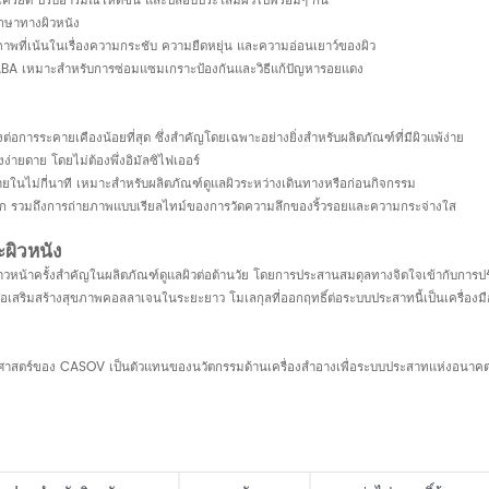
ามเครียด ปรับอารมณ์ให้ดีขึ้น และปลอบประโลมผิวไปพร้อมๆ กัน
ักษาทางผิวหนัง
ธิภาพที่เน้นในเรื่องความกระชับ ความยืดหยุ่น และความอ่อนเยาว์ของผิว
GABA เหมาะสำหรับการซ่อมแซมเกราะป้องกันและวิธีแก้ปัญหารอยแดง
ยงต่อการระคายเคืองน้อยที่สุด ซึ่งสำคัญโดยเฉพาะอย่างยิ่งสำหรับผลิตภัณฑ์ที่มีผิวแพ้ง่าย
งง่ายดาย โดยไม่ต้องพึ่งอิมัลซิไฟเออร์
ภายในไม่กี่นาที เหมาะสำหรับผลิตภัณฑ์ดูแลผิวระหว่างเดินทางหรือก่อนกิจกรรม
ินิก รวมถึงการถ่ายภาพแบบเรียลไทม์ของการวัดความลึกของริ้วรอยและความกระจ่างใส
ะผิวหนัง
หน้าครั้งสำคัญในผลิตภัณฑ์ดูแลผิวต่อต้านวัย โดยการประสานสมดุลทางจิตใจเข้ากับการปรั
หรือเสริมสร้างสุขภาพคอลลาเจนในระยะยาว โมเลกุลที่ออกฤทธิ์ต่อระบบประสาทนี้เป็นเครื่อง
างวิทยาศาสตร์ของ CASOV เป็นตัวแทนของนวัตกรรมด้านเครื่องสำอางเพื่อระบบประสาทแห่งอ