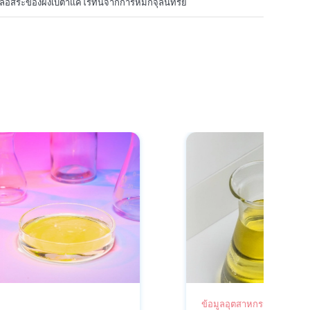
มูลอิสระของผงเบตาแคโรทีนจากการหมักจุลินทรีย์
ข้อมูลอุตสาหกรรม