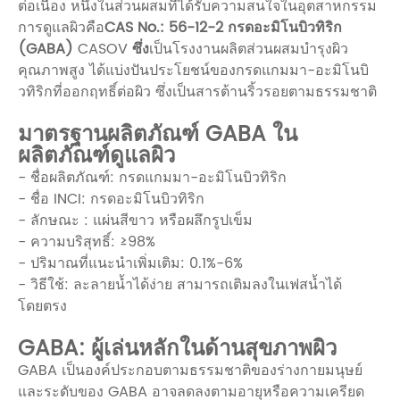
ต่อเนื่อง หนึ่งในส่วนผสมที่ได้รับความสนใจในอุตสาหกรรม
การดูแลผิวคือ
CAS No.: 56-12-2 กรดอะมิโนบิวทิริก
(GABA)
CASOV
ซึ่ง
เป็นโรงงานผลิตส่วนผสมบำรุงผิว
คุณภาพสูง ได้แบ่งปันประโยชน์ของกรดแกมมา-อะมิโนบิ
วทิริกที่ออกฤทธิ์ต่อผิว ซึ่งเป็นสารต้านริ้วรอยตามธรรมชาติ
มาตรฐานผลิตภัณฑ์ GABA ใน
ผลิตภัณฑ์ดูแลผิว
- ชื่อผลิตภัณฑ์: กรดแกมมา-อะมิโนบิวทิริก
- ชื่อ INCI: กรดอะมิโนบิวทิริก
- ลักษณะ : แผ่นสีขาว หรือผลึกรูปเข็ม
- ความบริสุทธิ์: ≥98%
- ปริมาณที่แนะนำเพิ่มเติม: 0.1%-6%
- วิธีใช้: ละลายน้ำได้ง่าย สามารถเติมลงในเฟสน้ำได้
โดยตรง
GABA: ผู้เล่นหลักในด้านสุขภาพผิว
GABA เป็นองค์ประกอบตามธรรมชาติของร่างกายมนุษย์
และระดับของ GABA อาจลดลงตามอายุหรือความเครียด