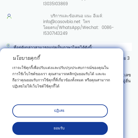
13035103869
บริการและข้อเสนอ
แนะ อีเมล์:
info@casovbio.net
โทร
โดยตรง/WhatsApp/Wechat:
0086-
15307143249
ที่อยู่ดังกล่าวสามารถแปลเป็นภาษาไทยได้ดังนี้:
นโยบายคุกกี้
ศูนย์นวัตกรรมชีววิทยาสังเคราะห์อู่ฮั่น เลขที่ 89 ถนนเกาเค่อหยวนสาย 3
เขตพัฒนาสินเชื่อเทคโนโลยีใหม่ตงหู อู่ฮั่น มณฑลหูเป่ย์
เราจะใช้คุกกี้เพื่อปรับแต่งและปรับปรุงประสบการณ์ของคุณใน
การใช้เว็บไซต์ของเรา คุณสามารถคลิกปุ่มยอมรับได้ และจะ
หรืออาจเขียนแบบมีลำดับที่อยู่ตามแบบไทย (จากเล็กไปใหญ่) ได้เป็น:
เลข
ถือว่าคุณยอมรับการใช้คุกกี้ที่เกี่ยวข้องทั้งหมด หรือคุณสามารถ
ที่ 89 ถนนเกาเค่อหยวนสาย 3 เขตพัฒนาสินเชื่อเทคโนโลยีใหม่ตงหู อู่ฮั่น
ปฏิเสธไม่ให้เว็บไซต์ใช้คุกกี้ได้
มณฑลหูเป่ย์ ศูนย์นวัตกรรมชีววิทยาสังเคราะห์อู่ฮั่น
สมัครสมาชิก
ปฏิเสธ
ยอมรับ