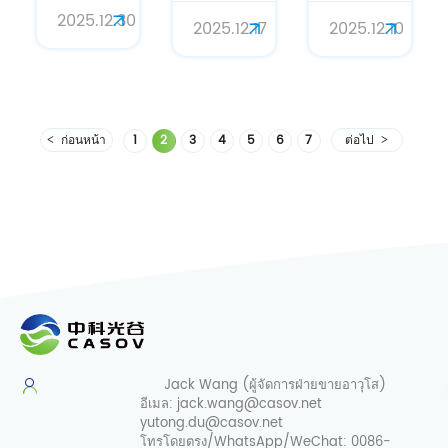
ประโยชน์
สารต้าน
2025.12.30
แม่นยำ:
2025.12.10
2025.12.17
ของกรด
อนุมูล
siRNA
ไซอะลิก
อิสระเพื่อ
ความ
ขั้นสูงเพื่อ
อายุ
บริสุทธิ์สูง
การดูแล
ยืนยาวที่
(CAS:
ผิวอย่าง
ปฏิวัติ
ก่อนหน้า
1
2
3
4
5
6
7
ต่อไป
63231-
แม่นยำ
วงการ
63-0)
ดูแลผิว
สำหรับ
และ
โซลูชัน
สุขภาพ
การดูแล
ผิวและ
เส้นผม
แบบ
เฉพาะ
เจาะจง
Jack Wang (ผู้จัดการฝ่ายขายอาวุโส)
อีเมล:
jack.wang@casov.net
yutong.du@casov.net
โทรโดยตรง/WhatsApp/WeChat:
0086-