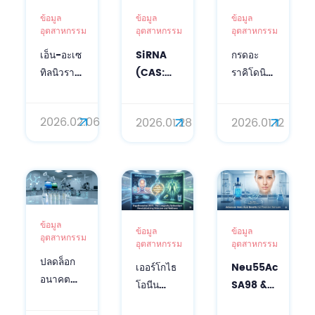
ข้อมูล
ข้อมูล
ข้อมูล
อุตสาหกรรม
อุตสาหกรรม
อุตสาหกรรม
เอ็น-อะเซ
SiRNA
กรดอะ
ทิลนิวรามิ
(CAS:
ราคิโดนิก
นิกแอซิด
63231-
(ARA):
(กรดไซ
63-0):
รากฐาน
2026.02.06
2026.01.28
2026.01.12
อะลิก):
เปิด
ทางชีว
สารละลาย
ศักราช
วิศวกรรม
ต่อต้านริ้ว
ใหม่แห่ง
เพื่อเสริม
รอยและ
การดูแล
สร้าง
ให้ความ
ผิวและ
เกราะ
ชุ่มชื้น
หนังศีรษะ
ป้องกันผิว
ข้อมูล
ความ
อย่าง
ข้อมูล
ข้อมูล
อุตสาหกรรม
อุตสาหกรรม
อุตสาหกรรม
บริสุทธิ์สูง
แม่นยำ
ปลดล็อก
ระดับ
Neu55Ac
เออร์โกไธ
อนาคต
พันธุกรรม
SA98 &
โอนีน
แห่งความ
SA10%:
(EGT):
งามที่