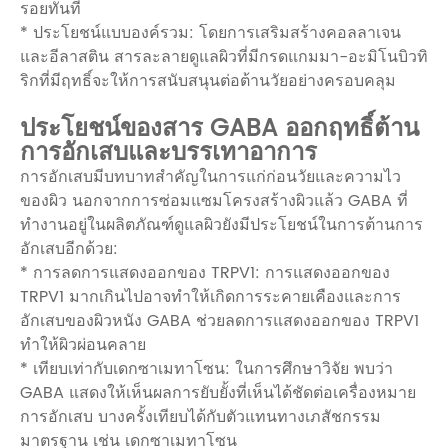
รอยทันที
* ประโยชน์แบบองค์รวม: โดยการเสริมสร้างคอลลาเจน
และอีลาสติน สารละลายดูแลผิวที่มีกรดแกมมา-อะมิโนบิวทิ
ริกที่มีฤทธิ์จะให้การสนับสนุนต่อต้านวัยอย่างครอบคลุม
ประโยชน์ของสาร GABA ออกฤทธิ์ต้าน
การอักเสบและบรรเทาอาการ
การอักเสบมีบทบาทสำคัญในการแก่ก่อนวัยและความไว
ของผิว นอกจากการซ่อมแซมโครงสร้างผิวแล้ว GABA ที่
ทำงานอยู่ในผลิตภัณฑ์ดูแลผิวยังมีประโยชน์ในการต้านการ
อักเสบอีกด้วย:
* การลดการแสดงออกของ TRPV1: การแสดงออกของ
TRPV1 มากเกินไปอาจทำให้เกิดการระคายเคืองและการ
อักเสบของผิวหนัง GABA ช่วยลดการแสดงออกของ TRPV1
ทำให้ผิวผ่อนคลาย
* เทียบเท่ากับเดกซาเมทาโซน: ในการศึกษาวิจัย พบว่า
GABA แสดงให้เห็นผลการยับยั้งที่เห็นได้ชัดต่อเครื่องหมาย
การอักเสบ บางครั้งเทียบได้กับตัวแทนทางเภสัชกรรม
มาตรฐาน เช่น เดกซาเมทาโซน