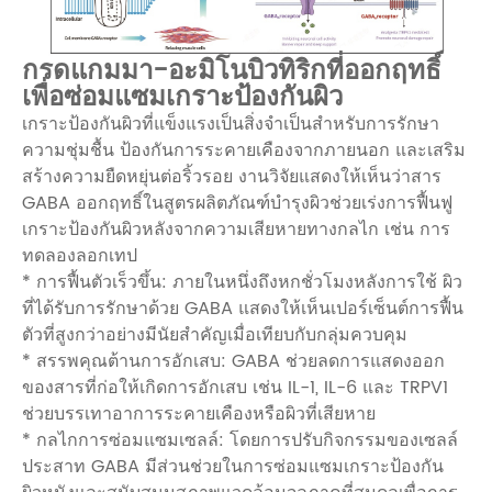
กรดแกมมา-อะมิโนบิวทิริกที่ออกฤทธิ์
เพื่อซ่อมแซมเกราะป้องกันผิว
เกราะป้องกันผิวที่แข็งแรงเป็นสิ่งจำเป็นสำหรับการรักษา
ความชุ่มชื้น ป้องกันการระคายเคืองจากภายนอก และเสริม
สร้างความยืดหยุ่นต่อริ้วรอย งานวิจัยแสดงให้เห็นว่าสาร
GABA ออกฤทธิ์ในสูตรผลิตภัณฑ์บำรุงผิวช่วยเร่งการฟื้นฟู
เกราะป้องกันผิวหลังจากความเสียหายทางกลไก เช่น การ
ทดลองลอกเทป
* การฟื้นตัวเร็วขึ้น: ภายในหนึ่งถึงหกชั่วโมงหลังการใช้ ผิว
ที่ได้รับการรักษาด้วย GABA แสดงให้เห็นเปอร์เซ็นต์การฟื้น
ตัวที่สูงกว่าอย่างมีนัยสำคัญเมื่อเทียบกับกลุ่มควบคุม
* สรรพคุณต้านการอักเสบ: GABA ช่วยลดการแสดงออก
ของสารที่ก่อให้เกิดการอักเสบ เช่น IL-1, IL-6 และ TRPV1
ช่วยบรรเทาอาการระคายเคืองหรือผิวที่เสียหาย
* กลไกการซ่อมแซมเซลล์: โดยการปรับกิจกรรมของเซลล์
ประสาท GABA มีส่วนช่วยในการซ่อมแซมเกราะป้องกัน