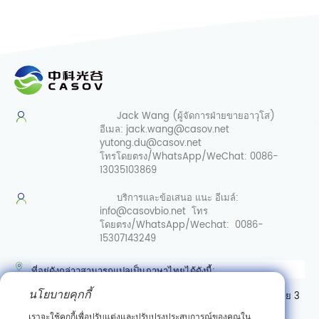
Jack Wang (ผู้จัดการฝ่ายขายอาวุโส)
อีเมล:
jack.wang@casov.net
yutong.du@casov.net
โทรโดยตรง/WhatsApp/WeChat:
0086-
13035103869
บริการและข้อเสนอ
แนะ อีเมล์:
info@casovbio.net
โทร
โดยตรง/WhatsApp/Wechat:
0086-
15307143249
ที่อยู่ดังกล่าวสามารถแปลเป็นภาษาไทยได้ดังนี้:
นโยบายคุกกี้
ศูนย์นวัตกรรมชีววิทยาสังเคราะห์อู่ฮั่น เลขที่ 89 ถนนเกาเค่อหยวนสาย 3
เขตพัฒนาสินเชื่อเทคโนโลยีใหม่ตงหู อู่ฮั่น มณฑลหูเป่ย์
เราจะใช้คุกกี้เพื่อปรับแต่งและปรับปรุงประสบการณ์ของคุณใน