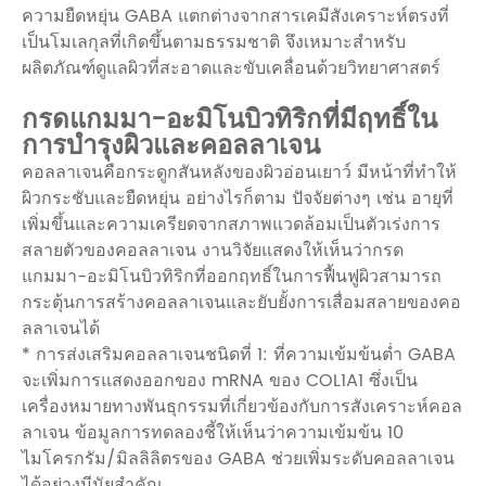
ความยืดหยุ่น GABA แตกต่างจากสารเคมีสังเคราะห์ตรงที่
เป็นโมเลกุลที่เกิดขึ้นตามธรรมชาติ จึงเหมาะสำหรับ
ผลิตภัณฑ์ดูแลผิวที่สะอาดและขับเคลื่อนด้วยวิทยาศาสตร์
กรดแกมมา-อะมิโนบิวทิริกที่มีฤทธิ์ใน
การบำรุงผิวและคอลลาเจน
คอลลาเจนคือกระดูกสันหลังของผิวอ่อนเยาว์ มีหน้าที่ทำให้
ผิวกระชับและยืดหยุ่น อย่างไรก็ตาม ปัจจัยต่างๆ เช่น อายุที่
เพิ่มขึ้นและความเครียดจากสภาพแวดล้อมเป็นตัวเร่งการ
สลายตัวของคอลลาเจน งานวิจัยแสดงให้เห็นว่ากรด
แกมมา-อะมิโนบิวทิริกที่ออกฤทธิ์ในการฟื้นฟูผิวสามารถ
กระตุ้นการสร้างคอลลาเจนและยับยั้งการเสื่อมสลายของคอ
ลลาเจนได้
* การส่งเสริมคอลลาเจนชนิดที่ 1: ที่ความเข้มข้นต่ำ GABA
จะเพิ่มการแสดงออกของ mRNA ของ COL1A1 ซึ่งเป็น
เครื่องหมายทางพันธุกรรมที่เกี่ยวข้องกับการสังเคราะห์คอล
ลาเจน ข้อมูลการทดลองชี้ให้เห็นว่าความเข้มข้น 10
ไมโครกรัม/มิลลิลิตรของ GABA ช่วยเพิ่มระดับคอลลาเจน
ได้อย่างมีนัยสำคัญ