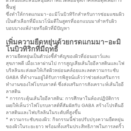
ผิวหนังและสนับสนุนสภาพแวดล้อมจุลภาคที่สมดุลเพื่อการ
ฟื้นฟู
ซึ่งทำให้กรดแกมมา-อะมิโนบิวทิริกสำหรับการซ่อมแซมผิว
เป็นตัวเลือกที่มีแนวโน้มดีในสูตรที่ออกแบบมาสำหรับผิว
บอบบางแพ้ง่ายหรือผิวที่มีปัญหา
เพิ่มความยืดหยุ่นด้วยกรดแกมมา-อะมิ
โนบิวทิริกที่มีฤทธิ์
ความยืดหยุ่นเป็นตัวบ่งชี้สำคัญของผิวที่อ่อนเยาว์และ
สุขภาพดี เมื่อเวลาผ่านไป การสูญเสียเส้นใยอีลาสตินและไฟ
บริลลินจะส่งผลให้เกิดผิวหย่อนคล้อยและลดความกระชับ
GABA ที่ทำงานอยู่ได้รับการพิสูจน์แล้วว่าช่วยส่งเสริมการ
ทำงานของไฟโบรบลาสต์ ซึ่งส่งเสริมการสังเคราะห์เส้นใยอี
ลาสติน
* การกระตุ้นเส้นใยอีลาสติน: การศึกษาในห้องปฏิบัติการ
เผยให้เห็นว่าไฟโบรบลาสต์ที่สัมผัสกับ GABA สร้างโปรตีนอี
ลาสตินและไฟบริลลินในระดับที่สูงขึ้น
* ความกระชับของผิว: กิจกรรมนี้ช่วยปรับปรุงความยืดหยุ่น
ของผิวในระยะยาว พร้อมทั้งเสริมประสิทธิภาพในการลดริ้ว