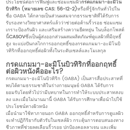
ประโยชน์ต่อการฟื้นฟูและซ่อมแซมผิว
กรดแกมมา-อะมิโน
บิวทิริก (หมายเลข CAS: 56-12-2)
หรือที่รู้จักกันทั่วไปใน
ชื่อ GABA ได้กลายเป็นส่วนผสมจากธรรมชาติที่ได้รับการ
รับรองทางวิทยาศาสตร์แล้วว่าช่วยต่อต้านริ้วรอย ซ่อมแซม
เกราะป้องกันผิว และเสริมสร้างความยืดหยุ่น ในบล็อกโพสต์
นี้
CASOV
ซึ่งเป็นผู้ส่งออกส่วนผสมผลิตภัณฑ์ดูแลผิวที่มีฤทธิ์
สูง จะแบ่งปันกลไกการออกฤทธิ์ของกรดแกมมา-อะมิโนบิ
วทิริกที่ออกฤทธิ์ต่อผิวทั้งในระดับเซลล์และโมเลกุล
กรดแกมมา-อะมิโนบิวทิริกที่ออกฤทธิ์
ต่อผิวหนังคืออะไร?
กรดแกมมา-อะมิโนบิวทิริก (GABA) เป็นสารสื่อประสาทที่
พบได้ตามธรรมชาติในร่างกายมนุษย์ GABA ได้รับการ
ยอมรับโดยทั่วไปว่ามีบทบาทในการทำให้ระบบประสาทสงบ
ลง และเมื่อไม่นานมานี้ GABA ได้รับการศึกษาเพื่อนำไปใช้
ประโยชน์ทางผิวหนัง
เมื่อนำมาใช้ทาภายนอก GABA ออกฤทธิ์สำหรับการดูแลผิว
จะทำปฏิกิริยากับตัวรับในเซลล์ผิว กระตุ้นการตอบสนองทาง
ชีวภาพที่ช่วยลดเลือนริ้วรอย ปกป้องคอลลาเจน และเพิ่ม