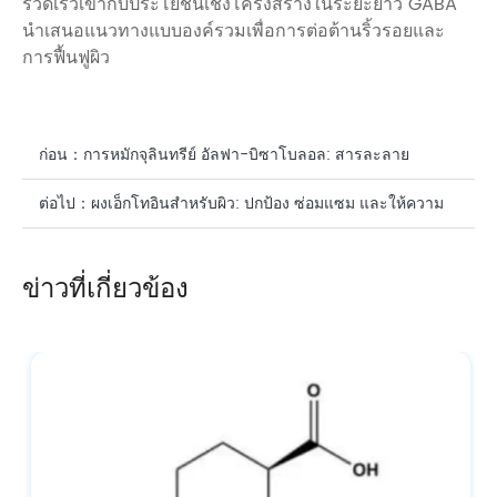
รวดเร็วเข้ากับประโยชน์เชิงโครงสร้างในระยะยาว GABA
นำเสนอแนวทางแบบองค์รวมเพื่อการต่อต้านริ้วรอยและ
การฟื้นฟูผิว
ก่อน：
การหมักจุลินทรีย์ อัลฟา-บิซาโบลอล: สารละลาย
ธรรมชาติสำหรับการดูแลผิว
ต่อไป：
ผงเอ็กโทอินสำหรับผิว: ปกป้อง ซ่อมแซม และให้ความ
ชุ่มชื้นตามธรรมชาติ
ข่าวที่เกี่ยวข้อง