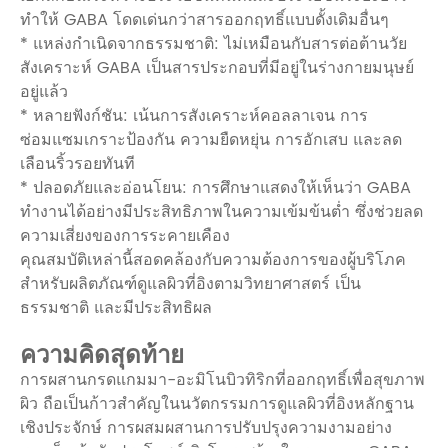
ทำให้ GABA โดดเด่นกว่าสารออกฤทธิ์แบบดั้งเดิมอื่นๆ
* แหล่งกำเนิดจากธรรมชาติ: ไม่เหมือนกับสารต่อต้านวัย
สังเคราะห์ GABA เป็นสารประกอบที่มีอยู่ในร่างกายมนุษย์
อยู่แล้ว
* หลายฟังก์ชัน: เน้นการสังเคราะห์คอลลาเจน การ
ซ่อมแซมเกราะป้องกัน ความยืดหยุ่น การอักเสบ และลด
เลือนริ้วรอยทันที
* ปลอดภัยและอ่อนโยน: การศึกษาแสดงให้เห็นว่า GABA
ทำงานได้อย่างมีประสิทธิภาพในความเข้มข้นต่ำ ซึ่งช่วยลด
ความเสี่ยงของการระคายเคือง
คุณสมบัติเหล่านี้สอดคล้องกับความต้องการของผู้บริโภค
สำหรับผลิตภัณฑ์ดูแลผิวที่อิงตามวิทยาศาสตร์ เป็น
ธรรมชาติ และมีประสิทธิผล
ความคิดสุดท้าย
การผสานกรดแกมมา-อะมิโนบิวทิริกที่ออกฤทธิ์เพื่อสุขภาพ
ผิว ถือเป็นก้าวสำคัญในนวัตกรรมการดูแลผิวที่อิงหลักฐาน
เชิงประจักษ์ การผสมผสานการปรับปรุงความงามอย่าง