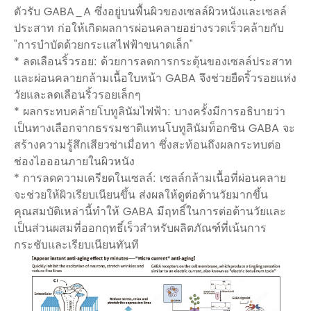
ตัวรับ GABA_A ซึ่งอยู่บนพื้นผิวของเซลล์ผิวหนังและเซลล์
ประสาท ก่อให้เกิดผลการผ่อนคลายอย่างรวดเร็วคล้ายกับ
"การบำบัดด้วยกระแสไฟฟ้าขนาดเล็ก"
* ลดเลือนริ้วรอย: ด้วยการลดการกระตุ้นของเซลล์ประสาท
และผ่อนคลายกล้ามเนื้อใบหน้า GABA จึงช่วยยืดริ้วรอยแห่ง
วัยและลดเลือนริ้วรอยเล็กๆ
* ผลกระทบคล้ายโบทูลินัมไฟฟ้า: บางครั้งมีการอธิบายว่า
เป็นทางเลือกจากธรรมชาติแทนโบทูลินัมท็อกซิน GABA จะ
สร้างความรู้สึกเสียวซ่าเมื่อทา ซึ่งสะท้อนถึงผลกระทบต่อ
ช่องไอออนภายในผิวหนัง
* การลดความเครียดในเซลล์: เซลล์กล้ามเนื้อที่ผ่อนคลาย
จะช่วยให้ผิวเรียบเนียนขึ้น ส่งผลให้ดูต่อต้านวัยมากขึ้น
คุณสมบัติเหล่านี้ทำให้ GABA มีฤทธิ์ในการต่อต้านวัยและ
เป็นส่วนผสมที่ออกฤทธิ์เร็วสำหรับผลิตภัณฑ์ที่เน้นการ
กระชับและเรียบเนียนทันที