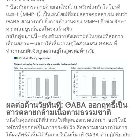
* ป้องกันการสลายด้วยเอนไซม์: เมทริกซ์เมทัลโลโปรตี
เนส-1 (MMP-1) เป็นเอนไซม์ที่ย่อยสลายคอลลาเจน พบว่า
GABA สามารถยับยั้งการทำงานของ MMP-1 จึงช่วยรักษา
ความสมบูรณ์ของโครงสร้างผิว
กลไกคู่ขนานนี้—ส่งเสริมการสังเคราะห์ในขณะที่ลดการ
เสื่อมสภาพ—แสดงให้เห็นว่าเหตุใดส่วนผสม GABA ที่
ทำงานบนผิวจึงถูกผสมอยู่ในสูตรต่อต้านวัย
ผลต่อต้านวัยทันที: GABA ออกฤทธิ์เป็น
สารคลายกล้ามเนื้อตามธรรมชาติ
หนึ่งในคุณสมบัติที่น่าสนใจที่สุดของกรดแกมมา-อะมิโนบิ
วทิริกที่ออกฤทธิ์ในการกระชับผิว คือความสามารถในการ
ให้ผลลัพธ์ที่เห็นได้ชัดภายในไม่กี่นาที GABA ทำปฏิกิริยากับ