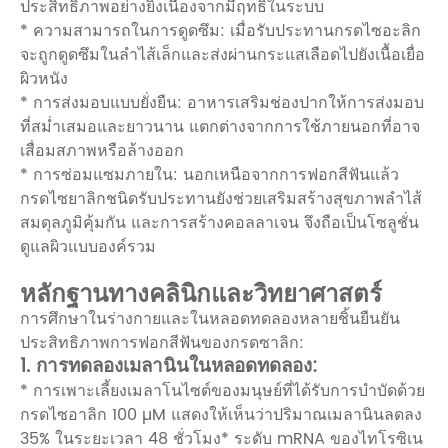
ประสิทธิภาพอย่างยิ่งเนื่องจากมีฤทธิ์ในระบบ
* ความสามารถในการดูดซึม: เมื่อรับประทานกรดไซอะลิก
จะถูกดูดซึมในลำไส้เล็กและส่งผ่านกระแสเลือดไปยังเนื้อเยื่อ
ผิวหนัง
* การส่งมอบแบบยั่งยืน: อาหารเสริมช่องปากให้การส่งมอบ
ที่สม่ำเสมอและยาวนาน แตกต่างจากการใช้ภายนอกที่อาจ
เสื่อมสภาพหรือล้างออก
* การซ่อมแซมภายใน: นอกเหนือจากการฟอกสีฟันแล้ว
กรดไซยาลิกชนิดรับประทานยังช่วยเสริมสร้างสุขภาพลำไส้
สมดุลภูมิคุ้มกัน และการสร้างคอลลาเจน จึงถือเป็นโซลูชั่น
ดูแลผิวแบบองค์รวม
หลักฐานทางคลินิกและวิทยาศาสตร์
การศึกษาในร่างกายและในหลอดทดลองหลายชิ้นยืนยัน
ประสิทธิภาพการฟอกสีฟันของกรดซาลิก:
1. การทดลองเมลานินในหลอดทดลอง:
* การเพาะเลี้ยงเมลาโนไซต์ของมนุษย์ที่ได้รับการบำบัดด้วย
กรดไซอาลิก 100 µM แสดงให้เห็นว่าปริมาณเมลานินลดลง
35% ในระยะเวลา 48 ชั่วโมง* ระดับ mRNA ของไทโรซิเน