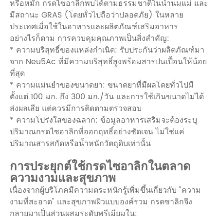
หรือหมัก กรดไซอาลิกพบได้ตามธรรมชาติในน้ำนมแม่ และ
มีสถานะ GRAS (โดยทั่วไปถือว่าปลอดภัย) ในหลาย
ประเทศเมื่อใช้ในอาหารและผลิตภัณฑ์เสริมอาหาร
อย่างไรก็ตาม การควบคุมคุณภาพเป็นสิ่งสำคัญ:
* ความบริสุทธิ์ของแหล่งกำเนิด: รับประกันว่าผลิตภัณฑ์มา
จาก Neu5Ac ที่มีความบริสุทธิ์สูงพร้อมสารปนเปื้อนให้น้อย
ที่สุด
* ความแม่นยำของขนาดยา: ขนาดยาที่มีผลโดยทั่วไปมี
ตั้งแต่ 100 มก. ถึง 300 มก./วัน และการใช้เกินขนาดไม่ได้
ส่งผลเสีย แต่ควรมีการติดตามตรวจสอบ
* ความโปร่งใสของฉลาก: ข้อมูลอาหารเสริมจะต้องระบุ
ปริมาณกรดไซอาลิกที่ออกฤทธิ์อย่างชัดเจน ไม่ใช่แค่
ปริมาณสารสกัดหรือน้ำหนักวัตถุดิบเท่านั้น
การประยุกต์ใช้กรดไซอาลิกในตลาด
ความงามและสุขภาพ
เนื่องจากผู้บริโภคมีความตระหนักรู้เพิ่มขึ้นเกี่ยวกับ "ความ
งามที่สะอาด" และสุขภาพผิวแบบองค์รวม กรดซาลิกจึง
กลายมาเป็นส่วนผสมระดับพรีเมียมใน: