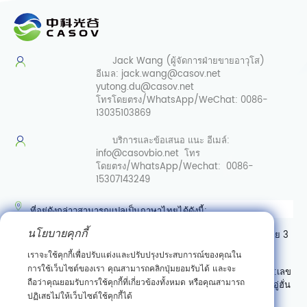
Jack Wang (ผู้จัดการฝ่ายขายอาวุโส)
อีเมล:
jack.wang@casov.net
yutong.du@casov.net
โทรโดยตรง/WhatsApp/WeChat:
0086-
13035103869
บริการและข้อเสนอ
แนะ อีเมล์:
info@casovbio.net
โทร
โดยตรง/WhatsApp/Wechat:
0086-
15307143249
ที่อยู่ดังกล่าวสามารถแปลเป็นภาษาไทยได้ดังนี้:
นโยบายคุกกี้
ศูนย์นวัตกรรมชีววิทยาสังเคราะห์อู่ฮั่น เลขที่ 89 ถนนเกาเค่อหยวนสาย 3
เขตพัฒนาสินเชื่อเทคโนโลยีใหม่ตงหู อู่ฮั่น มณฑลหูเป่ย์
เราจะใช้คุกกี้เพื่อปรับแต่งและปรับปรุงประสบการณ์ของคุณใน
การใช้เว็บไซต์ของเรา คุณสามารถคลิกปุ่มยอมรับได้ และจะ
หรืออาจเขียนแบบมีลำดับที่อยู่ตามแบบไทย (จากเล็กไปใหญ่) ได้เป็น:
เลข
ถือว่าคุณยอมรับการใช้คุกกี้ที่เกี่ยวข้องทั้งหมด หรือคุณสามารถ
ที่ 89 ถนนเกาเค่อหยวนสาย 3 เขตพัฒนาสินเชื่อเทคโนโลยีใหม่ตงหู อู่ฮั่น
ปฏิเสธไม่ให้เว็บไซต์ใช้คุกกี้ได้
มณฑลหูเป่ย์ ศูนย์นวัตกรรมชีววิทยาสังเคราะห์อู่ฮั่น