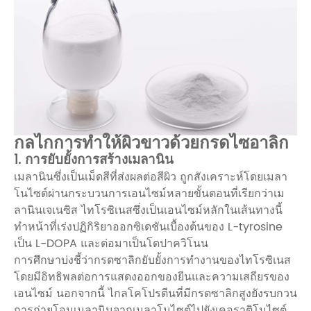
กลไกการทำให้ผิวขาวด้วยกรดไซอาลิก
1. การยับยั้งการสร้างเมลานิน
เมลานินซึ่งเป็นเม็ดสีที่ส่งผลต่อสีผิว ถูกสังเคราะห์โดยเมลา
โนไซต์ผ่านกระบวนการเอนไซม์หลายขั้นตอนที่เรียกว่าเม
ลานินเจเนซิส ไทโรซิเนสซึ่งเป็นเอนไซม์หลักในเส้นทางนี้
ทำหน้าที่เร่งปฏิกิริยาออกซิเดชันเบื้องต้นของ L-tyrosine
เป็น L-DOPA และต่อมาเป็นโดปาควิโนน
การศึกษาบ่งชี้ว่ากรดซาลิกยับยั้งการทำงานของไทโรซิเนส
โดยมีอิทธิพลต่อการแสดงออกของยีนและความเสถียรของ
เอนไซม์ นอกจากนี้ ไกลโคโปรตีนที่มีกรดซาลิกสูงยังรบกวน
การถ่ายโอนเมลานินจากเมลาโนไซต์ไปยังเคอราติโนไซต์