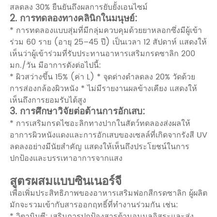
สลดลง 30% ยืนยันถึงผลการยับยั้งเอนไซม์
2. การทดลองทางคลินิกในมนุษย์:
* การทดลองแบบสุ่มที่มีกลุ่มควบคุมด้วยยาหลอกซึ่งมีผู้เข้า
ร่วม 60 ราย (อายุ 25–45 ปี) เป็นเวลา 12 สัปดาห์ แสดงให้
เห็นว่าผู้เข้าร่วมที่รับประทานอาหารเสริมกรดซาลิก 200
มก./วัน มีอาการดังต่อไปนี้:
* ผิวสว่างขึ้น 15% (ค่า L) * จุดด่างดำลดลง 20% วัดด้วย
การส่องกล้องผิวหนัง * ไม่มีรายงานผลข้างเคียง แสดงให้
เห็นถึงการยอมรับได้สูง
3. การศึกษาวิจัยต่อต้านการอักเสบ:
* การเสริมกรดไซอะลิกทางปากในสัตว์ทดลองส่งผลให้
อาการผิวหนังแดงและการอักเสบของเซลล์ที่เกิดจากรังสี UV
ลดลงอย่างมีนัยสำคัญ แสดงให้เห็นถึงประโยชน์ในการ
ปกป้องและบรรเทาอาการจากแสง
สูตรผสมแบบซินเนอร์จี
เพื่อเพิ่มประสิทธิภาพของอาหารเสริมฟอกสีกรดซาลิก ผู้ผลิต
มักจะรวมเข้ากับสารออกฤทธิ์ที่ทำงานร่วมกัน เช่น:
* วิตามินซี: เสริมการปกป้องสารต้านอนุมูลอิสระและส่ง