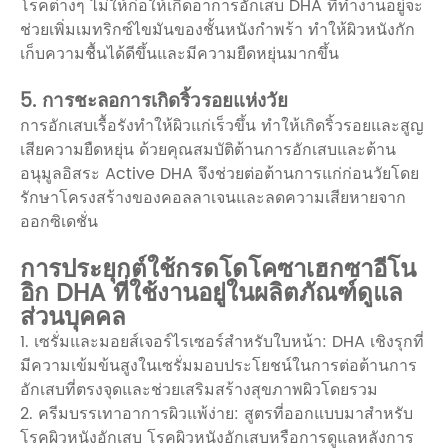
โรคต่างๆ ไม่ให้ก่อให้เกิดอาการอักเสบ DHA ที่ทำงานอยู่จะ
ช่วยเพิ่มเมทริกซ์ไขมันของชั้นหนังกำพร้า ทำให้ผิวหนังกัก
เก็บความชื้นได้ดีขึ้นและมีความยืดหยุ่นมากขึ้น
5. การชะลอการเกิดริ้วรอยแห่งวัย
การอักเสบเรื้อรังทำให้ผิวแก่เร็วขึ้น ทำให้เกิดริ้วรอยและสูญ
เสียความยืดหยุ่น ด้วยคุณสมบัติต้านการอักเสบและต้าน
อนุมูลอิสระ Active DHA จึงช่วยต่อต้านการแก่ก่อนวัยโดย
รักษาโครงสร้างของคอลลาเจนและลดความเสียหายจาก
ออกซิเดชั่น
การประยุกต์ใช้กรดโดโคซาเฮกซาอีโน
อิก DHA ที่ใช้งานอยู่ในผลิตภัณฑ์ดูแล
ส่วนบุคคล
1. เซรั่มและมอยส์เจอร์ไรเซอร์สำหรับใบหน้า: DHA เชิงรุกที่
มีความเข้มข้นสูงในเซรั่มมอบประโยชน์ในการต่อต้านการ
อักเสบที่ตรงจุดและช่วยเสริมสร้างสุขภาพผิวโดยรวม
2. ครีมบรรเทาอาการผิวแพ้ง่าย: สูตรที่ออกแบบมาสำหรับ
โรคผิวหนังอักเสบ โรคผิวหนังอักเสบหรือการดูแลหลังการ