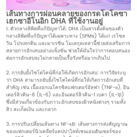
เส้นทางการผ่อนคลายของกรดโดโคซา
เฮกซาอีโนอิก DHA ที่ใช้งานอยู่
1. ตัวกลางลิพิดที่แก้ปัญหาได้: DHA เป็นสารตั้งต้นของตัว
กลางลิพิดที่แก้ปัญหาได้เฉพาะทาง (SPMs) ได้แก่ เรโซล
วิน โปรเทกติน และมาเรซิน โมเลกุลเหล่านี้ช่วยส่งเสริมการ
สลายการอักเสบอย่างแข็งขัน ช่วยให้มั่นใจว่าการตอบสนอง
ต่อการอักเสบจะไม่กลายเป็นเรื้อรังหรือมากเกินไป
2. การยับยั้งไซโตไคน์ที่ก่อให้เกิดการอักเสบ: การวิจัยระบุ
ว่า DHA สามารถยับยั้งไซโตไคน์ที่ก่อให้เกิดการอักเสบที่
สำคัญ เช่น เนื้องอกเนโครซิสแฟกเตอร์อัลฟา (TNF-α), อิน
เตอร์ลิวคิน-6 (IL-6) และอินเตอร์ลิวคิน-1 เบตา (IL-1β)
ซึ่งมีส่วนเกี่ยวข้องกับภาวะอักเสบของผิวหนังต่างๆ รวมทั้ง
สิว สะเก็ดเงิน และกลาก
3. การปรับเปลี่ยนเส้นทาง NF-κB: เส้นทางการส่งสัญญาณ
ของแฟกเตอร์นิวเคลียร์แคปปาไลท์เชนเอนฮันเซอร์ของ