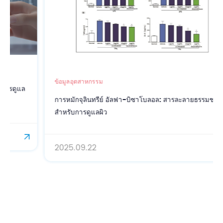
ข้อมูลอุตสาหกรรม
การหมักจุลินทรีย์ อัลฟา-บิซาโบลอล: สารละลายธรรมชาติ
สำหรับการดูแลผิว
2025.09.22