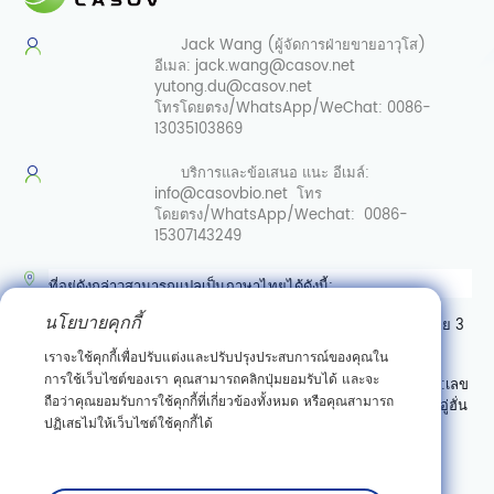
Jack Wang (ผู้จัดการฝ่ายขายอาวุโส)
อีเมล:
jack.wang@casov.net
yutong.du@casov.net
โทรโดยตรง/WhatsApp/WeChat:
0086-
13035103869
บริการและข้อเสนอ
แนะ อีเมล์:
info@casovbio.net
โทร
โดยตรง/WhatsApp/Wechat:
0086-
15307143249
ที่อยู่ดังกล่าวสามารถแปลเป็นภาษาไทยได้ดังนี้:
นโยบายคุกกี้
ศูนย์นวัตกรรมชีววิทยาสังเคราะห์อู่ฮั่น เลขที่ 89 ถนนเกาเค่อหยวนสาย 3
เขตพัฒนาสินเชื่อเทคโนโลยีใหม่ตงหู อู่ฮั่น มณฑลหูเป่ย์
เราจะใช้คุกกี้เพื่อปรับแต่งและปรับปรุงประสบการณ์ของคุณใน
การใช้เว็บไซต์ของเรา คุณสามารถคลิกปุ่มยอมรับได้ และจะ
หรืออาจเขียนแบบมีลำดับที่อยู่ตามแบบไทย (จากเล็กไปใหญ่) ได้เป็น:
เลข
ถือว่าคุณยอมรับการใช้คุกกี้ที่เกี่ยวข้องทั้งหมด หรือคุณสามารถ
ที่ 89 ถนนเกาเค่อหยวนสาย 3 เขตพัฒนาสินเชื่อเทคโนโลยีใหม่ตงหู อู่ฮั่น
ปฏิเสธไม่ให้เว็บไซต์ใช้คุกกี้ได้
มณฑลหูเป่ย์ ศูนย์นวัตกรรมชีววิทยาสังเคราะห์อู่ฮั่น