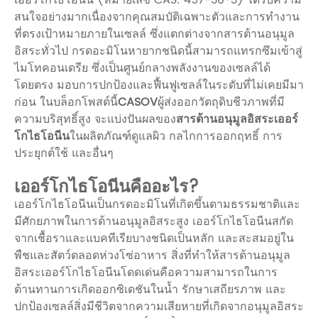
สนใจอย่างมากเนื่องจากคุณสมบัติเฉพาะตัวและการทำงาน
ที่ตรงเป้าหมายภายในเซลล์ ซึ่งแตกต่างจากสารต้านอนุมูล
อิสระทั่วไป กรดอะมิโนหายากชนิดนี้สามารถแทรกซึมเข้าสู่
ไมโทคอนเดรีย ซึ่งเป็นศูนย์กลางพลังงานของเซลล์ได้
โดยตรง มอบการปกป้องและฟื้นฟูเซลล์ในระดับที่ไม่เคยมีมา
ก่อน ในบล็อกโพสต์นี้
CASOV
ผู้ส่งออกวัตถุดิบชีวภาพที่มี
ความบริสุทธิ์สูง จะแบ่งปันผลของ
สารต้านอนุมูลอิสระเออร์
โกไธโอนีน
ในผลิตภัณฑ์ดูแลผิว กลไกการออกฤทธิ์ การ
ประยุกต์ใช้ และอื่นๆ
เออร์โกไธโอนีนคืออะไร?
เออร์โกไธโอนีนเป็นกรดอะมิโนที่เกิดขึ้นตามธรรมชาติและ
มีศักยภาพในการต้านอนุมูลอิสระสูง เออร์โกไธโอนีนสกัด
จากเชื้อราและแบคทีเรียบางชนิดเป็นหลัก และสะสมอยู่ใน
พืชและสัตว์ตลอดห่วงโซ่อาหาร สิ่งที่ทำให้สารต้านอนุมูล
อิสระเออร์โกไธโอนีนโดดเด่นคือความสามารถในการ
ต้านทานการเกิดออกซิเดชันในน้ำ รักษาเสถียรภาพ และ
ปกป้องเซลล์สิ่งมีชีวิตจากความเสียหายที่เกิดจากอนุมูลอิสระ