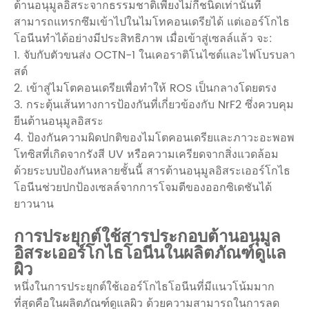
ต้านอนุมูลอิสระจากธรรมชาติเพียงไม่กี่ชนิดเท่านั้นที่
สามารถแทรกซึมเข้าไปในไมโทคอนเดรียได้ แต่เออร์โกไธ
โอนีนทำได้อย่างมีประสิทธิภาพ เมื่อเข้าสู่เซลล์แล้ว จะ:
1. จับกับตัวขนส่ง OCTN-1 ในเคอราติโนไซต์และไฟโบรบลา
สต์
2. เข้าสู่ไมโตคอนเดรียเพื่อทำให้ ROS เป็นกลางโดยตรง
3. กระตุ้นเส้นทางการป้องกันที่เกี่ยวข้องกับ NrF2 ซึ่งควบคุม
ยีนต้านอนุมูลอิสระ
4. ป้องกันความผิดปกติของไมโตคอนเดรียและภาวะอะพอพ
โทซิสที่เกิดจากรังสี UV หรือความเครียดจากสิ่งแวดล้อม
ด้วยระบบป้องกันหลายชั้นนี้ สารต้านอนุมูลอิสระเออร์โกไธ
โอนีนช่วยปกป้องเซลล์จากการโจมตีของออกซิเดชันได้
ยาวนาน
การประยุกต์ใช้สารประกอบต้านอนุมูล
อิสระเออร์โกไธโอนีนในผลิตภัณฑ์ดูแล
ผิว
หนึ่งในการประยุกต์ใช้เออร์โกไธโอนีนที่มีแนวโน้มมาก
ที่สุดคือในผลิตภัณฑ์ดูแลผิว ด้วยความสามารถในการลด