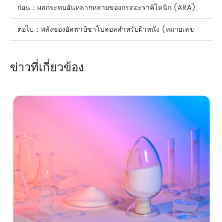
ก่อน：
ผลกระทบอันหลากหลายของกรดอะราคิโดนิก (ARA):
การเจาะลึกด้านโภชนาการและการดูแลผิว
ต่อไป：
พลังของอัลฟาบิซาโบลอลสำหรับผิวหนัง (หมายเลข
CAS: 23089-26-1): คู่มือที่ครอบคลุม
ข่าวที่เกี่ยวข้อง