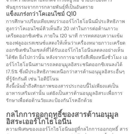
จากความเสียหายที่เกิดจากรังสียูวีเอ ช่วยปกป้องสาร
พันธุกรรมจากการกลายพันธุ์ที่เป็นอันตราย
แข็งแกร่งกว่าโคเอนไซม์ Q10
การศึกษาเปรียบเทียบพบว่าเออร์โกไธโอนีนมีประสิทธิภาพ
สูงกว่าโคเอนไซม์คิวเท็นถึง 20 เท่าในการต่อต้านภาวะ
เครียดออกซิเดชัน ภายใน 120 นาที การทดสอบความเข้ม
ของฟลูออเรสเซนซ์แสดงให้เห็นว่าเครื่องหมายภาวะเครียด
ออกซิเดชันในเซลล์ที่ได้รับเออร์โกไธโอนีนลดลงอย่างเห็น
ได้ชัด ยิ่งไปกว่านั้น หลังจากการฉายรังสีเพียงหนึ่งชั่วโมง เอ
อร์โกไธโอนีนสามารถลดอนุมูลอิสระชนิดออกซิเจนลงได้
17.5% ซึ่งมีประสิทธิภาพเหนือกว่าสารต้านอนุมูลอิสระอื่นๆ
ที่รู้จักกันดี เช่น ไอดีบีโนน
สิ่งนี้เน้นย้ำถึงศักยภาพของสารประกอบนี้ไม่เพียงแต่เป็น
อาหารเสริมเท่านั้น แต่ยังเป็นสารต้านอนุมูลอิสระเพื่อการ
รักษาเพื่อต่อต้านวัยและป้องกันโรคอีกด้วย
กลไกการออกฤทธิ์ของสารต้านอนุมูล
อิสระเออร์โกไธโอนีน
ความพิเศษของเออร์โกไธโอนีนอยู่ที่กลไกการออกฤทธิ์ สาร