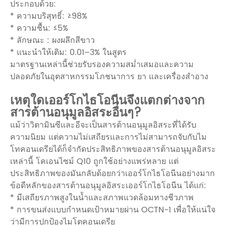
ประกอบด้วย:
* ความบริสุทธิ์: ≥98%
* ความชื้น: ≤5%
* ลักษณะ : ผงผลึกสีขาว
* แนะนำให้เติม: 0.01–3% ในสูตร
มาตรฐานเหล่านี้ช่วยรับรองความสม่ำเสมอและความ
ปลอดภัยในอุตสาหกรรมโภชนาการ ยา และเครื่องสำอาง
เหตุใดเออร์โกไธโอนีนจึงแตกต่างจาก
สารต้านอนุมูลอิสระอื่นๆ?
แม้ว่าวิตามินซีและอีจะเป็นสารต้านอนุมูลอิสระที่ได้รับ
ความนิยม แต่ความไม่เสถียรและการไม่สามารถจับกับไม
โทคอนเดรียได้ก็จำกัดประสิทธิภาพของสารต้านอนุมูลอิสระ
เหล่านี้ โคเอนไซม์ Q10 ถูกใช้อย่างแพร่หลาย แต่
ประสิทธิภาพของมันกลับด้อยกว่าเออร์โกไธโอนีนอย่างมาก
ข้อดีหลักของสารต้านอนุมูลอิสระเออร์โกไธโอนีน ได้แก่:
* มีเสถียรภาพสูงในน้ำและสภาพแวดล้อมทางชีวภาพ
* การขนส่งแบบกำหนดเป้าหมายผ่าน OCTN-1 เพื่อให้แน่ใจ
ว่ามีการปกป้องไมโตคอนเดรีย