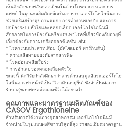
นอกเหนือจากเครื่องสำอางแล้ว เออร์โกไธโอนีนยังแสดงให้
เห็นถึงศักยภาพอันยอดเยี่ยมในด้านโภชนาการและการ
แพทย์ ในฐานะผลิตภัณฑ์เสริมอาหาร เออร์โกไธโอนีนอาจ
ช่วยเสริมสร้างสุขภาพสมอง การทำงานของตับ และการ
ปกป้องระบบหัวใจและหลอดเลือด เออร์โกไธโอนีนมี
ศักยภาพในการป้องกันหรือบรรเทาโรคที่เกี่ยวข้องกับอายุที่
เกี่ยวข้องกับความเครียดออกซิเดชัน เช่น:
* โรคระบบประสาทเสื่อม (อัลไซเมอร์ พาร์กินสัน)
* ความเสียหายของตับจากสารพิษ
* โรคอ่อนเพลียเรื้อรัง
* การอักเสบของหลอดเลือดหัวใจ
ขณะนี้ นักวิจัยกำลังศึกษาว่าสารต้านอนุมูลอิสระเออร์โกไธ
โอนีนอาจทำหน้าที่เป็น "วิตามินอายุยืน" ซึ่งจำเป็นต่อการ
รักษาสุขภาพเซลล์ตลอดชีวิตได้อย่างไร
คุณภาพและมาตรฐานผลิตภัณฑ์ของ
CASOV Ergothioneine
สำหรับการใช้งานทางอุตสาหกรรม เออร์โกไธโอนีนมี
จำหน่ายในรูปแบบผงสีขาวบริสุทธิ์สูง รายละเอียดมาตรฐาน