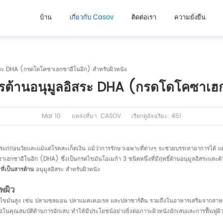
บ้าน
เกี่ยวกับ Casov
ติดต่อเรา
ความยั่งยืน
สระ DHA (กรดโดโคซาเฮกซาอีโนอิก) สำหรับผิวหนัง
รต้านอนุมูลอิสระ DHA (กรดโดโคซาเฮก
Mar 10
แหล่งที่มา: CASOV
เรียกดูอัจฉริยะ: 451
่ก่อนวัยและแม้แต่โรคสะเก็ดเงิน แม้ว่าการรักษาเฉพาะที่ต่างๆ จะช่วยบรรเทาอาการได้ แต่
กซาอีโนอิก (DHA) ซึ่งเป็นกรดไขมันโอเมก้า 3 ชนิดหนึ่งที่มีฤทธิ์ต้านอนุมูลอิสระและต้
ี่เป็นสารต้าน
อนุมูลอิสระ สำหรับผิวหนัง
พผิว
มีไขมันสูง เช่น ปลาแซลมอน ปลาแมคเคอเรล และปลาซาร์ดีน รวมถึงในอาหารเสริมจากสาหร
นคุณสมบัติต้านการอักเสบ ทำให้มีประโยชน์อย่างยิ่งต่อภาวะผิวหนังอักเสบและการฟื้นฟูผ