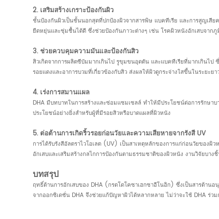
2. เสริมสร้างเกราะป้องกันผิว
ชั้นป้องกันผิวเป็นชั้นนอกสุดที่ปกป้องผิวจากสารพิษ แบคทีเรีย และการสูญเสีย
ยืดหยุ่นและชุ่มชื้นได้ดี ซึ่งช่วยป้องกันภาวะต่างๆ เช่น โรคผิวหนังอักเสบจ
3. ช่วยควบคุมความมันและป้องกันสิว
สิวเกิดจากการผลิตซีบัมมากเกินไป รูขุมขนอุดตัน และแบคทีเรียที่มากเกินไป
รอยแดงและอาการบวมที่เกี่ยวข้องกับสิว ส่งผลให้ผิวดูกระจ่างใสขึ้นในระยะยา
4. เร่งการสมานแผล
DHA มีบทบาทในการสร้างและซ่อมแซมเซลล์ ทำให้มีประโยชน์ต่อการรักษาบาดแผ
ประโยชน์อย่างยิ่งสำหรับผู้ที่มีรอยสิวหรือบาดแผลที่ผิวหนัง
5. ต่อต้านการเกิดริ้วรอยก่อนวัยและความเสียหายจากรังสี UV
การได้รับรังสีอัลตราไวโอเลต (UV) เป็นสาเหตุหลักของการแก่ก่อนวัยของผิว
อักเสบและเสริมสร้างกลไกการป้องกันตามธรรมชาติของผิวหนัง งานวิจัยบาง
บทสรุป
ฤทธิ์ต้านการอักเสบของ DHA (กรดโดโคซาเฮกซาอีโนอิก) ซึ่งเป็นสารต้านอนุมู
จากออกซิเดชั่น DHA จึงช่วยแก้ปัญหาผิวได้หลากหลาย ไม่ว่าจะใช้ DHA ร่