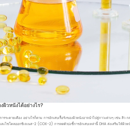
ิวหนังได้อย่างไร?
รระคายเคือง อย่างไรก็ตาม การอักเสบเรื้อรังของผิวหนังอาจนำไปสู่ภาวะต่างๆ เช่น สิว 
คินและไซโคลออกซิเจเนส-2 (COX-2) การลดตัวบ่งชี้การอักเสบเหล่านี้ DHA ส่งเสริมให้ผิวห