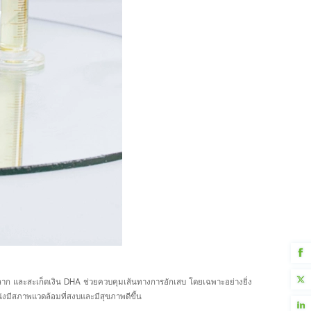
กลาก และสะเก็ดเงิน DHA ช่วยควบคุมเส้นทางการอักเสบ โดยเฉพาะอย่างยิ่ง
นังมีสภาพแวดล้อมที่สงบและมีสุขภาพดีขึ้น