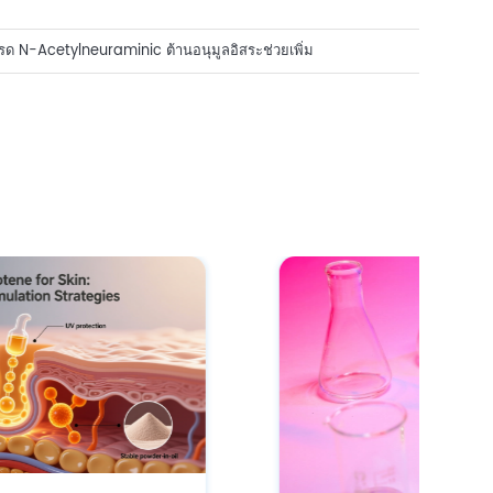
ด N-Acetylneuraminic ต้านอนุมูลอิสระช่วยเพิ่ม