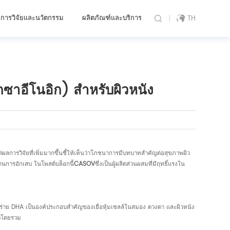
การวิจัยและนวัตกรรม
ผลิตภัณฑ์และบริการ
TH
ซาอีโนอิก) สำหรับผิวหนัง
ผลการวิจัยที่เพิ่มมากขึ้นชี้ให้เห็นว่าโภชนาการมีบทบาทสำคัญต่อสุขภาพผิว
านการอักเสบ ในโพสต์บล็อกนี้
CASOV
ซึ่งเป็นผู้ผลิตส่วนผสมที่มีฤทธิ์แรงใน
่าย DHA เป็นองค์ประกอบสำคัญของเยื่อหุ้มเซลล์ในสมอง ดวงตา และผิวหนัง
ิวโดยรวม