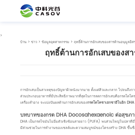
>
บ้าน
>
ข่าว
>
ข้อมูลอุตสาหกรรม
> ฤทธิ์ต้านการอักเสบของสารต้านอนุมูลอิ
ฤทธิ์ต้านการอักเสบของสา
การอักเสบเป็นสาเหตุของปัญหาผิวหนังมากมาย ตั้งแต่สิวและกลาก ไปจนถึงการแก
ส่วนประกอบอาหารที่มีประสิทธิภาพมากที่สุดในการลดการอักเสบคือกรดโดโคซาเฮ
เครื่องสำอาง จะแบ่งปันผลต้านการอักเสบของ
กรดโดโคซาเฮกซาอีโนอิก DHA ท
บทบาทของกรด DHA Docosahexaenoic ต่อสุขภา
DHA เป็นกรดไขมันไม่อิ่มตัวเชิงซ้อนสายยาว (PUFA) พบส่วนใหญ่ในปลาที่
มีส่วนช่วยในการทำงานของเซลล์และความสมบูรณ์ของโครงสร้าง DHA ขึ้นชื่อใ