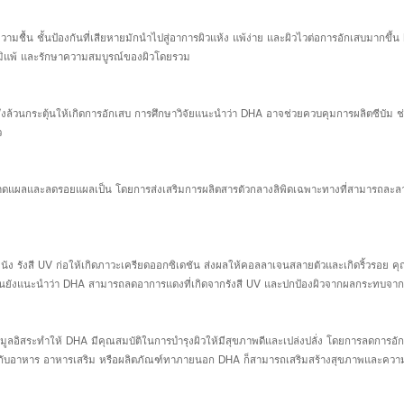
ความชื้น ชั้นป้องกันที่เสียหายมักนำไปสู่อาการผิวแห้ง แพ้ง่าย และผิวไวต่อการอักเสบมากขึ้
ากภูมิแพ้ และรักษาความสมบูรณ์ของผิวโดยรวม
 ซึ่งล้วนกระตุ้นให้เกิดการอักเสบ การศึกษาวิจัยแนะนำว่า DHA อาจช่วยควบคุมการผลิตซีบัม
ว
ลและลดรอยแผลเป็น โดยการส่งเสริมการผลิตสารตัวกลางลิพิดเฉพาะทางที่สามารถละลายได้ DHA
หนัง รังสี UV ก่อให้เกิดภาวะเครียดออกซิเดชัน ส่งผลให้คอลลาเจนสลายตัวและเกิดริ้วรอย
ชิ้นยังแนะนำว่า DHA สามารถลดอาการแดงที่เกิดจากรังสี UV และปกป้องผิวจากผลกระทบจ
ลอิสระทำให้ DHA มีคุณสมบัติในการบำรุงผิวให้มีสุขภาพดีและเปล่งปลั่ง โดยการลดการอักเส
วมกับอาหาร อาหารเสริม หรือผลิตภัณฑ์ทาภายนอก DHA ก็สามารถเสริมสร้างสุขภาพและความ