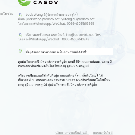
ามในช่อง
Jack Wang (ผู้จัดการฝ่ายขายอาวุโส)
อีเมล:
jack.wang@casov.net
yutong.du@casov.net
โทรโดยตรง/WhatsApp/WeChat:
0086-13035103869
บริการและข้อเสนอ
แนะ อีเมล์:
info@casovbio.net
โทร
โดยตรง/WhatsApp/Wechat:
0086-15307143249
ที่อยู่ดังกล่าวสามารถแปลเป็นภาษาไทยได้ดังนี้:
ศูนย์นวัตกรรมชีววิทยาสังเคราะห์อู่ฮั่น เลขที่ 89 ถนนเกาเค่อหยวนสาย 3
เขตพัฒนาสินเชื่อเทคโนโลยีใหม่ตงหู อู่ฮั่น มณฑลหูเป่ย์
หรืออาจเขียนแบบมีลำดับที่อยู่ตามแบบไทย (จากเล็กไปใหญ่) ได้
เป็น:
เลขที่ 89 ถนนเกาเค่อหยวนสาย 3 เขตพัฒนาสินเชื่อเทคโนโลยีใหม่
ตงหู อู่ฮั่น มณฑลหูเป่ย์ ศูนย์นวัตกรรมชีววิทยาสังเคราะห์อู่ฮั่น
นโยบายความเป็นส่วนตัว
แผนผังเว็บไซต์