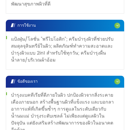
พัฒนาสุขภาพผิวที่ดี
การใช้งาน
แป้งฝุ่น/โลชั่น "พรีไบโอติก"; ครีมบำรุงผิวที่ช่วยปรับ
สมดุลจุลินทรีย์ในผิว; ผลิตภัณฑ์ทำความสะอาดและ
บำรุงผิวแบบ 2in1 สำหรับใช้ทุกวัน; ครีมบำรุงผื่น
น้ำลาย/บริเวณผ้าอ้อม
ข้อดีของเรา
บำรุงแบคทีเรียที่ดีภายในผิว ปกป้องผิวจากสิ่งระคาย
เคืองภายนอก สร้างพื้นฐานผิวที่แข็งแรง และบอกลา
อาการแพ้ที่เกิดขึ้นซ้ำๆ การดูแลในระดับเดียวกับ
น้ำนมแม่ บำรุงระดับเซลล์ ไม่เพียงแต่ดูแลผิวใน
ปัจจุบัน แต่ยังเสริมสร้างพัฒนาการของผิวในอนาคต