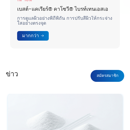
เบสต์-แคเรียร์® คาโซวี® ไบรท์เทนเอสเอ
การดูแลผิวอย่างพิถีพิถัน การปรับสีผิวให้กระจ่าง
ใสอย่างตรงจุด
มากกว่า
ข่าว
สมัครสมาชิก