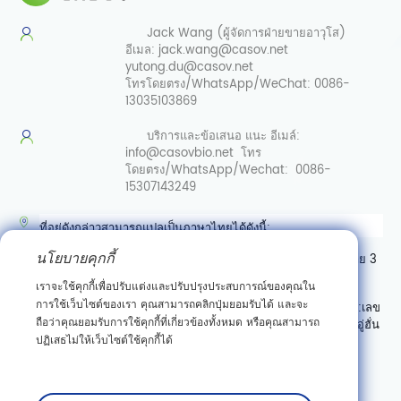
Jack Wang (ผู้จัดการฝ่ายขายอาวุโส)
อีเมล:
jack.wang@casov.net
yutong.du@casov.net
โทรโดยตรง/WhatsApp/WeChat:
0086-
13035103869
บริการและข้อเสนอ
แนะ อีเมล์:
info@casovbio.net
โทร
โดยตรง/WhatsApp/Wechat:
0086-
15307143249
ที่อยู่ดังกล่าวสามารถแปลเป็นภาษาไทยได้ดังนี้:
นโยบายคุกกี้
ศูนย์นวัตกรรมชีววิทยาสังเคราะห์อู่ฮั่น เลขที่ 89 ถนนเกาเค่อหยวนสาย 3
เขตพัฒนาสินเชื่อเทคโนโลยีใหม่ตงหู อู่ฮั่น มณฑลหูเป่ย์
เราจะใช้คุกกี้เพื่อปรับแต่งและปรับปรุงประสบการณ์ของคุณใน
การใช้เว็บไซต์ของเรา คุณสามารถคลิกปุ่มยอมรับได้ และจะ
หรืออาจเขียนแบบมีลำดับที่อยู่ตามแบบไทย (จากเล็กไปใหญ่) ได้เป็น:
เลข
ถือว่าคุณยอมรับการใช้คุกกี้ที่เกี่ยวข้องทั้งหมด หรือคุณสามารถ
ที่ 89 ถนนเกาเค่อหยวนสาย 3 เขตพัฒนาสินเชื่อเทคโนโลยีใหม่ตงหู อู่ฮั่น
ปฏิเสธไม่ให้เว็บไซต์ใช้คุกกี้ได้
มณฑลหูเป่ย์ ศูนย์นวัตกรรมชีววิทยาสังเคราะห์อู่ฮั่น