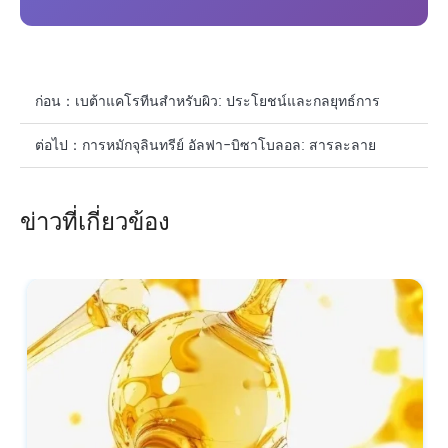
ก่อน：
เบต้าแคโรทีนสำหรับผิว: ประโยชน์และกลยุทธ์การ
กำหนดสูตร
ต่อไป：
การหมักจุลินทรีย์ อัลฟา-บิซาโบลอล: สารละลาย
ธรรมชาติสำหรับการดูแลผิว
ข่าวที่เกี่ยวข้อง