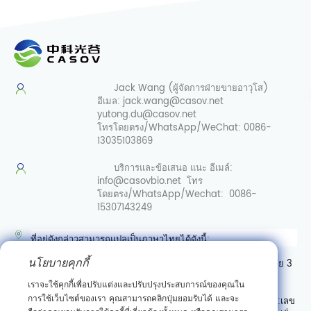
Jack Wang (ผู้จัดการฝ่ายขายอาวุโส)
อีเมล:
jack.wang@casov.net
yutong.du@casov.net
โทรโดยตรง/WhatsApp/WeChat:
0086-
13035103869
บริการและข้อเสนอ
แนะ อีเมล์:
info@casovbio.net
โทร
โดยตรง/WhatsApp/Wechat:
0086-
15307143249
ที่อยู่ดังกล่าวสามารถแปลเป็นภาษาไทยได้ดังนี้:
นโยบายคุกกี้
ศูนย์นวัตกรรมชีววิทยาสังเคราะห์อู่ฮั่น เลขที่ 89 ถนนเกาเค่อหยวนสาย 3
เขตพัฒนาสินเชื่อเทคโนโลยีใหม่ตงหู อู่ฮั่น มณฑลหูเป่ย์
เราจะใช้คุกกี้เพื่อปรับแต่งและปรับปรุงประสบการณ์ของคุณใน
การใช้เว็บไซต์ของเรา คุณสามารถคลิกปุ่มยอมรับได้ และจะ
หรืออาจเขียนแบบมีลำดับที่อยู่ตามแบบไทย (จากเล็กไปใหญ่) ได้เป็น:
เลข