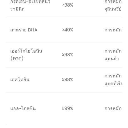
กรดเอ็น-อะเซทิลนิว
การหมักด้ว
≥98%
รามินิก
จุลินทรีย์
สาหร่าย DHA
≥40%
การหมักสา
เออร์โกไธโอนีน
การหมักแบ
≥98%
(EGT)
แม่นยำ
การหมัก
เอคโทอิน
≥98%
แบคทีเรีย
แอล-ไกลซีน
≥99%
การหมัก