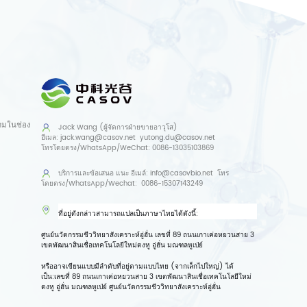
ามในช่อง
Jack Wang (ผู้จัดการฝ่ายขายอาวุโส)
อีเมล:
jack.wang@casov.net
yutong.du@casov.net
โทรโดยตรง/WhatsApp/WeChat:
0086-13035103869
บริการและข้อเสนอ
แนะ อีเมล์:
info@casovbio.net
โทร
โดยตรง/WhatsApp/Wechat:
0086-15307143249
ที่อยู่ดังกล่าวสามารถแปลเป็นภาษาไทยได้ดังนี้:
ศูนย์นวัตกรรมชีววิทยาสังเคราะห์อู่ฮั่น เลขที่ 89 ถนนเกาเค่อหยวนสาย 3
เขตพัฒนาสินเชื่อเทคโนโลยีใหม่ตงหู อู่ฮั่น มณฑลหูเป่ย์
หรืออาจเขียนแบบมีลำดับที่อยู่ตามแบบไทย (จากเล็กไปใหญ่) ได้
เป็น:
เลขที่ 89 ถนนเกาเค่อหยวนสาย 3 เขตพัฒนาสินเชื่อเทคโนโลยีใหม่
ตงหู อู่ฮั่น มณฑลหูเป่ย์ ศูนย์นวัตกรรมชีววิทยาสังเคราะห์อู่ฮั่น