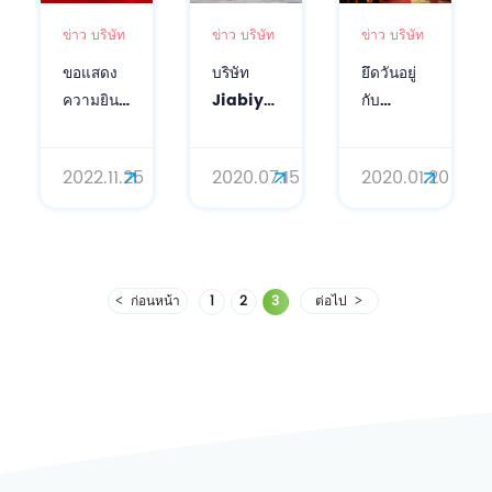
ข่าว บริษัท
ข่าว บริษัท
ข่าว บริษัท
ขอแสดง
บริษัท
ยึดวันอยู่
ความยินดี
Jiabiyou
กับ
กับดร. Ge
ได้สร้าง
เยาวชน
Yuanfei
ทุนการ
และ
2022.11.25
2020.07.15
2020.01.20
ศิษย์ของ
ศึกษาที่
ประสบ
ศาสตราจารย์
สถาบัน
ความ
Yao
ฟิสิกส์
สำเร็จใหม่
Jianming
พลาสมา
ในปี
ประธาน
สถาบัน
2563
ก่อนหน้า
1
2
3
ต่อไป
Casov
วิทยาศาสตร์
และ
จีน
หัวหน้า
งานระดับ
ปริญญา
เอก
สำหรับ