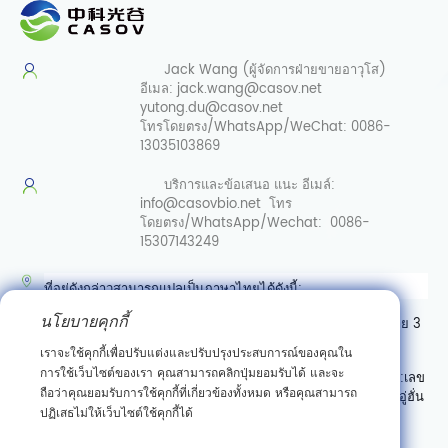
การชนะ
"รางวัล
พิเศษของ
Jack Wang (ผู้จัดการฝ่ายขายอาวุโส)
อีเมล:
jack.wang@casov.net
ทุนการ
yutong.du@casov.net
ศึกษา
โทรโดยตรง/WhatsApp/WeChat:
0086-
CABIO"
13035103869
บริการและข้อเสนอ
แนะ อีเมล์:
info@casovbio.net
โทร
โดยตรง/WhatsApp/Wechat:
0086-
15307143249
ที่อยู่ดังกล่าวสามารถแปลเป็นภาษาไทยได้ดังนี้:
นโยบายคุกกี้
ศูนย์นวัตกรรมชีววิทยาสังเคราะห์อู่ฮั่น เลขที่ 89 ถนนเกาเค่อหยวนสาย 3
เขตพัฒนาสินเชื่อเทคโนโลยีใหม่ตงหู อู่ฮั่น มณฑลหูเป่ย์
เราจะใช้คุกกี้เพื่อปรับแต่งและปรับปรุงประสบการณ์ของคุณใน
การใช้เว็บไซต์ของเรา คุณสามารถคลิกปุ่มยอมรับได้ และจะ
หรืออาจเขียนแบบมีลำดับที่อยู่ตามแบบไทย (จากเล็กไปใหญ่) ได้เป็น:
เลข
ถือว่าคุณยอมรับการใช้คุกกี้ที่เกี่ยวข้องทั้งหมด หรือคุณสามารถ
ที่ 89 ถนนเกาเค่อหยวนสาย 3 เขตพัฒนาสินเชื่อเทคโนโลยีใหม่ตงหู อู่ฮั่น
ปฏิเสธไม่ให้เว็บไซต์ใช้คุกกี้ได้
มณฑลหูเป่ย์ ศูนย์นวัตกรรมชีววิทยาสังเคราะห์อู่ฮั่น