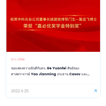
ข่าว บริษัท
ขอแสดงความยินดีกับดร. Ge Yuanfei ศิษย์ของ
ศาสตราจารย์ Yao Jianming ประธาน Casov และ
หัวหน้างานระดับปริญญาเอกสำหรับการชนะ "รางวัลพิเศษ
ของทุนการศึกษา CABIO"
2022.11.25